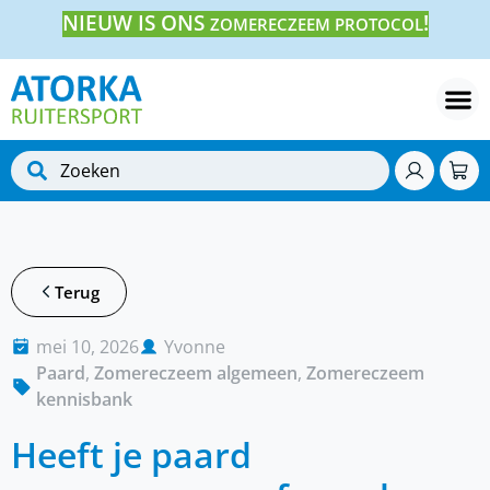
NIEUW IS ONS
!
ZOMERECZEEM PROTOCOL
Terug
mei 10, 2026
Yvonne
Paard
,
Zomereczeem algemeen
,
Zomereczeem
kennisbank
Heeft je paard