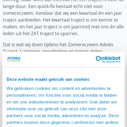
lange duur. Een quick-fix bestaat echt niet voor
zomereczeem. Vandaar dat we een kwartaal én een jaar
traject aanbieden. Het kwartaal traject is om kennis te
maken, en het jaar traject is om jaarrond met ons én alle
leden uit het ZAT traject te sparren.
Dat is wat wij doen tijdens het Zomereczeem Advies
Traject. Luisteren, meedenken en kennis delen.
Bewustwording creëren, wat voer je, wat laat je paard
zien, wat kan er anders? En stel jezelf eens de vraag,
heeft je paard zomereczeem of een darm probleem?
Goede mest betekent niet dat er geen darmproblemen
Deze website maakt gebruik van cookies
zijn, het is het totaal plaatje. Een goede weerstand van
We gebruiken cookies om content en advertenties te
een paard zegt mij meer over een gezonde darm.
personaliseren, om functies voor social media te bieden
Paarden die eindeloos kwaaltjes hebben, mok,
en om ons websiteverkeer te analyseren. Ook delen we
traanogen, schimmels, een slechte vacht om maar iets
informatie over uw gebruik van onze site met onze
te noemen. Hoe goed is de darmgezondheid van deze
partners voor social media, adverteren en analyse. Deze
paarden?
partners kunnen deze gegevens combineren met andere