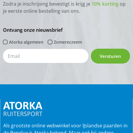
Zodra je inschrijving bevestigt is krijg je
10% korting
op
je eerste online bestelling van ons.
Ontvang onze nieuwsbrief
Atorka algemeen
Zomereczeem
Versturen
Als grootste online webwinkel voor IJslandse paarden in
de Benelux is Atorka bekend. Maar ook bij andere