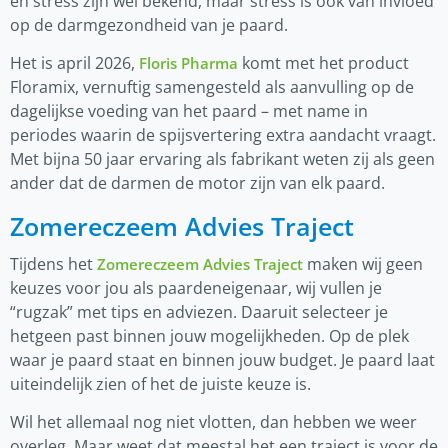
en stress zijn wel bekend, maar stress is ook van invloed
op de darmgezondheid van je paard.
Het is april 2026,
komt met het product
Floris Pharma
Floramix, vernuftig samengesteld als aanvulling op de
dagelijkse voeding van het paard – met name in
periodes waarin de spijsvertering extra aandacht vraagt.
Met bijna 50 jaar ervaring als fabrikant weten zij als geen
ander dat de darmen de motor zijn van elk paard.
Zomereczeem Advies Traject
Tijdens het
maken wij geen
Zomereczeem Advies Traject
keuzes voor jou als paardeneigenaar, wij vullen je
“rugzak” met tips en adviezen. Daaruit selecteer je
hetgeen past binnen jouw mogelijkheden. Op de plek
waar je paard staat en binnen jouw budget. Je paard laat
uiteindelijk zien of het de juiste keuze is.
Wil het allemaal nog niet vlotten, dan hebben we weer
overleg. Maar weet dat meestal het een traject is voor de