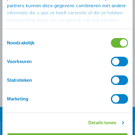
deals missen?
partners kunnen deze gegevens combineren met andere
informatie die u aan ze heeft verstrekt of die ze hebben
Schrijf je in voor één (of meer) van onze nieuwsbrieven!
verzameld op basis van uw gebruik van hun services.
Zodra je inschrijving bevestigt is krijg je
10% korting
op
je eerste online bestelling van ons.
Toestemmingsselectie
Noodzakelijk
Ontvang onze nieuwsbrief
Voorkeuren
Atorka algemeen
Zomereczeem
Versturen
Statistieken
Marketing
Details tonen