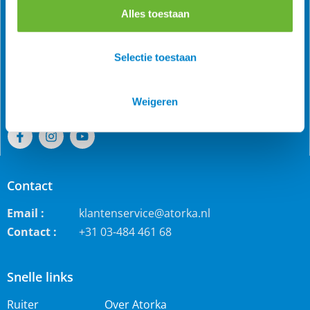
Alles toestaan
Als grootste online webwinkel voor IJslandse paarden in
de Benelux is Atorka bekend. Maar ook bij andere
Selectie toestaan
paardenrassen staan wij bekend voor de grote collectie
jodhpur rijbroeken, waterdichte ruiterjassen en zo veel
meer!
Weigeren
Contact
Email :
klantenservice@atorka.nl
Contact :
+31 03-484 461 68
Snelle links
Ruiter
Over Atorka