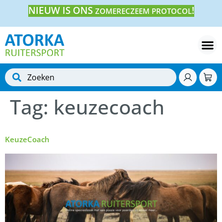
NIEUW IS ONS
!
ZOMERECZEEM PROTOCOL
Tag:
keuzecoach
KeuzeCoach