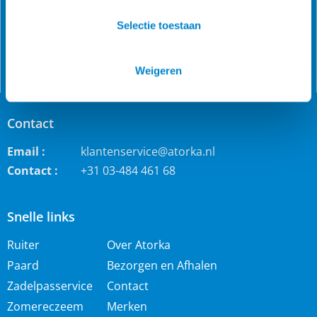
jodhpur rijbroeken, waterdichte ruiterjassen en zo veel
Selectie toestaan
meer!
Weigeren
Contact
Email :
klantenservice@atorka.nl
Contact :
+31 03-484 461 68
Snelle links
Ruiter
Over Atorka
Paard
Bezorgen en Afhalen
Zadelpasservice
Contact
Zomereczeem
Merken