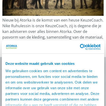
Nieuw bij Atorka is de komst van een heuse KeuzeCoach.
Nike Ruhulessin is onze KeuzeCoach, zij is degene die je
kan adviseren over alles binnen Atorka. Over de
pasvorm van de kleding, samenstelling van de materiaal,
hoe lang valt een broek, waterdichtheid van producten
etcetera. Maar ook kan zij adviseren over de maat van
een […]
Deze website maakt gebruik van cookies
We gebruiken cookies om content en advertenties te
Nooit meer de beste Atorka
personaliseren, om functies voor social media te bieden
en om ons websiteverkeer te analyseren. Ook delen we
deals missen?
informatie over uw gebruik van onze site met onze
partners voor social media, adverteren en analyse. Deze
Schrijf je in voor één (of meer) van onze nieuwsbrieven!
partners kunnen deze gegevens combineren met andere
Zodra je inschrijving bevestigt is krijg je
10% korting
op
informatie die u aan ze heeft verstrekt of die ze hebben