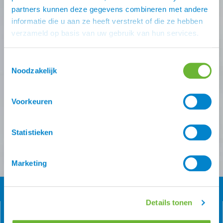
deals missen?
partners kunnen deze gegevens combineren met andere
informatie die u aan ze heeft verstrekt of die ze hebben
Schrijf je in voor één (of meer) van onze nieuwsbrieven!
verzameld op basis van uw gebruik van hun services.
Zodra je inschrijving bevestigt is krijg je
10% korting
op
je eerste online bestelling van ons.
Toestemmingsselectie
Noodzakelijk
Ontvang onze nieuwsbrief
Voorkeuren
Atorka algemeen
Zomereczeem
Versturen
Statistieken
Marketing
Details tonen