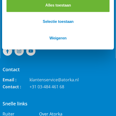
Alles toestaan
Als grootste online webwinkel voor IJslandse paarden in
de Benelux is Atorka bekend. Maar ook bij andere
Selectie toestaan
paardenrassen staan wij bekend voor de grote collectie
jodhpur rijbroeken, waterdichte ruiterjassen en zo veel
meer!
Weigeren
Contact
Email :
klantenservice@atorka.nl
Contact :
+31 03-484 461 68
Snelle links
Ruiter
Over Atorka