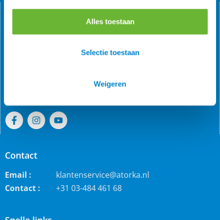
Alles toestaan
Als grootste online webwinkel voor IJslandse paarden in
Selectie toestaan
de Benelux is Atorka bekend. Maar ook bij andere
paardenrassen staan wij bekend voor de grote collectie
jodhpur rijbroeken, waterdichte ruiterjassen en zo veel
Weigeren
meer!
Contact
Email :
klantenservice@atorka.nl
Contact :
+31 03-484 461 68