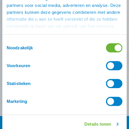
Nooit meer de beste Atorka
partners voor social media, adverteren en analyse. Deze
partners kunnen deze gegevens combineren met andere
deals missen?
informatie die u aan ze heeft verstrekt of die ze hebben
verzameld op basis van uw gebruik van hun services.
Schrijf je in voor één (of meer) van onze nieuwsbrieven!
Zodra je inschrijving bevestigt is krijg je
10% korting
op
Toestemmingsselectie
je eerste online bestelling van ons.
Noodzakelijk
Ontvang onze nieuwsbrief
Voorkeuren
Atorka algemeen
Zomereczeem
Statistieken
Versturen
Marketing
Details tonen