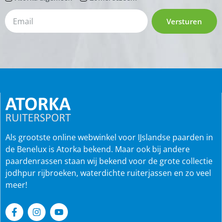
Versturen
Als grootste online webwinkel voor IJslandse paarden in
de Benelux is Atorka bekend. Maar ook bij andere
paardenrassen staan wij bekend voor de grote collectie
jodhpur rijbroeken, waterdichte ruiterjassen en zo veel
meer!