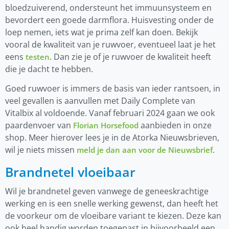
bloedzuiverend, ondersteunt het immuunsysteem en
bevordert een goede darmflora. Huisvesting onder de
loep nemen, iets wat je prima zelf kan doen. Bekijk
vooral de kwaliteit van je ruwvoer, eventueel laat je het
eens
. Dan zie je of je ruwvoer de kwaliteit heeft
testen
die je dacht te hebben.
Goed ruwvoer is immers de basis van ieder rantsoen, in
veel gevallen is aanvullen met Daily Complete van
Vitalbix al voldoende. Vanaf februari 2024 gaan we ook
paardenvoer van
aanbieden in onze
Florian Horsefood
shop. Meer hierover lees je in de Atorka Nieuwsbrieven,
wil je niets missen
.
meld je dan aan voor de Nieuwsbrief
Brandnetel vloeibaar
Wil je brandnetel geven vanwege de geneeskrachtige
werking en is een snelle werking gewenst, dan heeft het
de voorkeur om de vloeibare variant te kiezen. Deze kan
ook heel handig worden toegepast in bijvoorbeeld een