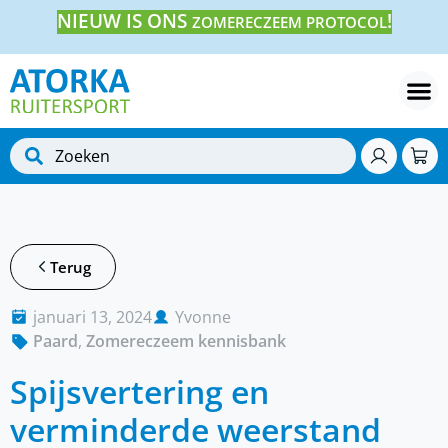
NIEUW IS ONS
!
ZOMERECZEEM PROTOCOL
Terug
januari 13, 2024
Yvonne
Paard
,
Zomereczeem kennisbank
Spijsvertering en
verminderde weerstand