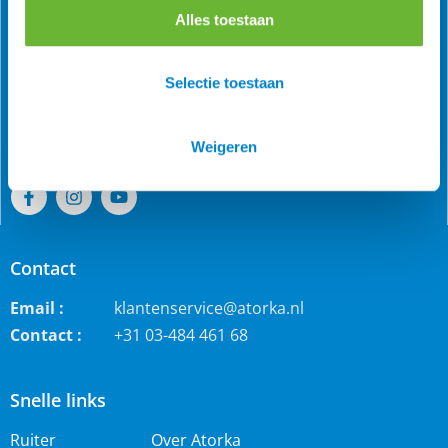
Alles toestaan
Als grootste online webwinkel voor IJslandse paarden in
de Benelux is Atorka bekend. Maar ook bij andere
Selectie toestaan
paardenrassen staan wij bekend voor de grote collectie
jodhpur rijbroeken, waterdichte ruiterjassen en zo veel
meer!
Weigeren
Contact
Email :
klantenservice@atorka.nl
Contact :
+31 03-484 461 68
Snelle links
Ruiter
Over Atorka