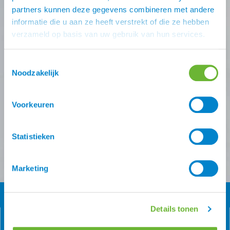
deals missen?
partners kunnen deze gegevens combineren met andere
informatie die u aan ze heeft verstrekt of die ze hebben
Schrijf je in voor één (of meer) van onze nieuwsbrieven!
verzameld op basis van uw gebruik van hun services.
Zodra je inschrijving bevestigt is krijg je
10% korting
op
je eerste online bestelling van ons.
Toestemmingsselectie
Noodzakelijk
Ontvang onze nieuwsbrief
Voorkeuren
Atorka algemeen
Zomereczeem
Versturen
Statistieken
Marketing
Details tonen