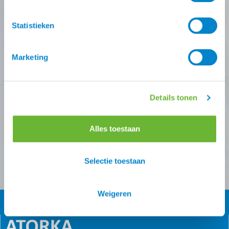
deals missen?
Statistieken
Schrijf je in voor één (of meer) van onze nieuwsbrieven!
Zodra je inschrijving bevestigt is krijg je
10% korting
op
Marketing
je eerste online bestelling van ons.
Ontvang onze nieuwsbrief
Details tonen
Atorka algemeen
Zomereczeem
Alles toestaan
Versturen
Selectie toestaan
Weigeren