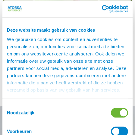
Deze website maakt gebruik van cookies
We gebruiken cookies om content en advertenties te
personaliseren, om functies voor social media te bieden
en om ons websiteverkeer te analyseren. Ook delen we
informatie over uw gebruik van onze site met onze
partners voor social media, adverteren en analyse. Deze
Je kent het vast wel. Je bent lekker met je paard op een
partners kunnen deze gegevens combineren met andere
bosrit geweest en je komt thuis en ontdekt bij jezelf
informatie die u aan ze heeft verstrekt of die ze hebben
en/of je paard een teek. Wellicht ben je al bekend met de
verzameld op basis van uw gebruik van hun services.
gevolgen die een besmette teek kan hebben voor zowel
mens als dier, of misschien heb je er nog nooit zo […]
Toestemmingsselectie
Noodzakelijk
Nooit meer de beste Atorka
Voorkeuren