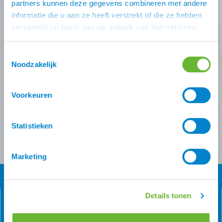
partners kunnen deze gegevens combineren met andere
informatie die u aan ze heeft verstrekt of die ze hebben
Schrijf je in voor één (of meer) van onze nieuwsbrieven!
verzameld op basis van uw gebruik van hun services.
Zodra je inschrijving bevestigt is krijg je
10% korting
op
je eerste online bestelling van ons.
Toestemmingsselectie
Noodzakelijk
Ontvang onze nieuwsbrief
Atorka algemeen
Zomereczeem
Voorkeuren
Versturen
Statistieken
Marketing
Details tonen