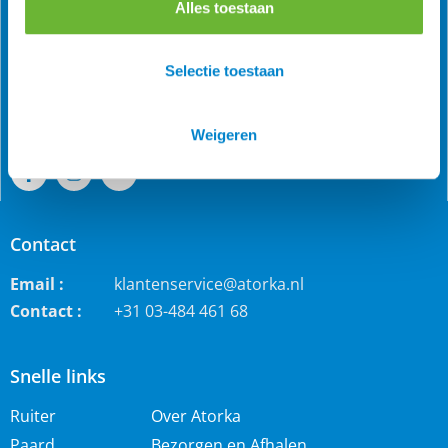
Alles toestaan
Als grootste online webwinkel voor IJslandse paarden in
de Benelux is Atorka bekend. Maar ook bij andere
paardenrassen staan wij bekend voor de grote collectie
Selectie toestaan
jodhpur rijbroeken, waterdichte ruiterjassen en zo veel
meer!
Weigeren
Contact
Email :
klantenservice@atorka.nl
Contact :
+31 03-484 461 68
Snelle links
Ruiter
Over Atorka
Paard
Bezorgen en Afhalen