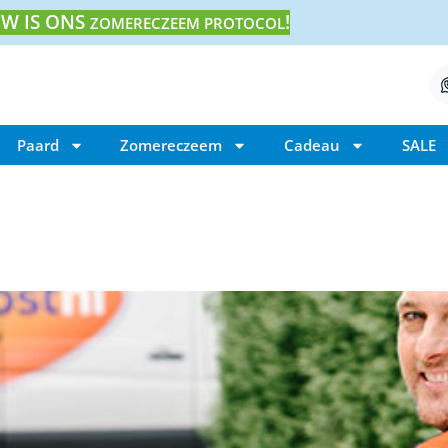
W IS ONS
!
ZOMERECZEEM PROTOCOL
Paard
Zomereczeem
Cadeau
SALE