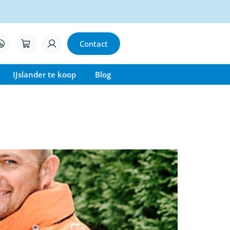
Contact
IJslander te koop
Blog