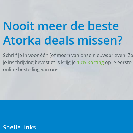
Nooit meer de beste
Atorka deals missen?
Schrijf je in voor één (of meer) van onze nieuwsbrieven! Z
je inschrijving bevestigt is krijg je
10% korting
op je eerste
online bestelling van ons.
Snelle links