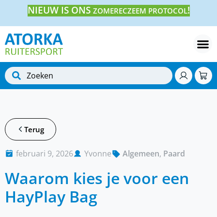
NIEUW IS ONS
!
ZOMERECZEEM PROTOCOL
Terug
februari 9, 2026
Yvonne
Algemeen
,
Paard
Waarom kies je voor een
HayPlay Bag