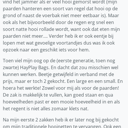
vind het jammer als er veel hooi gemorst wordt (mijn
paarden hanteren een soort van regel dat hooi op de
grond of naast de voerbak niet meer eetbaar is). Maar
ook als het bijvoorbeeld door de regen erg snel een
soort natte hooi rollade wordt, want ook dat eten mijn
paarden niet meer…. Verder heb ik er ook eentje bij
lopen met wat gevoelige voortandjes dus was ik ook
opzoek naar een geschikt iets voor hem.
Toen viel mijn oog op de (eerste generatie, toen nog
zwarte) HayPlay Bags. En dacht dat zou misschien wel
kunnen werken. Beetje getwijfeld in verband met de
prijs, maar er toch 2 gekocht. Een large en een small. En
hoera het werkte! Zowel voor mij als voor de paarden!
De zak is makkelijk te vullen, kan goed staan en qua
hoeveelheden past er een mooie hoeveelheid in en als
het regent is niet alles zomaar klets nat.
Na mijn eerste 2 zakken heb ik er later nog bij gekocht
om mijn traditionele hooinetten te vervangen. Ook een