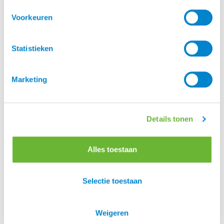
Voorkeuren
Merk
Statistieken
Hrimnir
Marketing
Er zijn nog geen beoordelingen.
Enkel ingelogde klanten die dit product gekocht
Details tonen
hebben, kunnen een beoordeling schrijven.
Alles toestaan
Selectie toestaan
Klantenservice
Heb je een vraag aan de Atorka Klantenservice? Op
Weigeren
de
vind je antwoord op
.
pagina FAQ
veelgestelde vragen