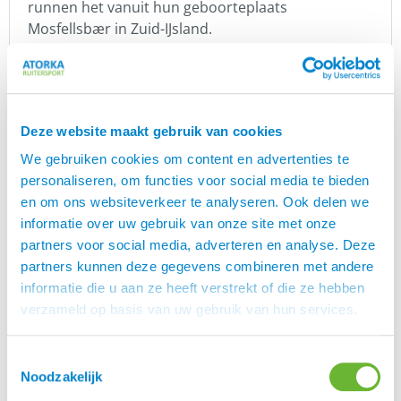
runnen het vanuit hun geboorteplaats
Mosfellsbær in Zuid-IJsland.
Hrimnir staat voor hoge kwaliteit. De producten
zijn prachtig en hebben een uniek design. Het
comfort en de functionaliteit voor jou en je paard
staat voorop bij Hrimnir. Zij leggen de nadruk op
Deze website maakt gebruik van cookies
kwaliteit door innovatie, gepatenteerde materialen
We gebruiken cookies om content en advertenties te
en grondige product testen met behulp van
personaliseren, om functies voor social media te bieden
experts.
en om ons websiteverkeer te analyseren. Ook delen we
informatie over uw gebruik van onze site met onze
Alle producten worden grondig getest door
partners voor social media, adverteren en analyse. Deze
Hrimnir zelf en verschillende professionals in
partners kunnen deze gegevens combineren met andere
IJsland en in het buitenland. Bij de
informatie die u aan ze heeft verstrekt of die ze hebben
productontwikkeling zijn altijd professionele
verzameld op basis van uw gebruik van hun services.
ruiters, dierenartsen en instructeurs betrokken. Zij
helpen om de producten te verbeteren. Hrimnir
behoudt hierbij de geest van het IJslandse paard
Toestemmingsselectie
en zijn unieke aard, vrijheid en puurheid in de
Noodzakelijk
producten.