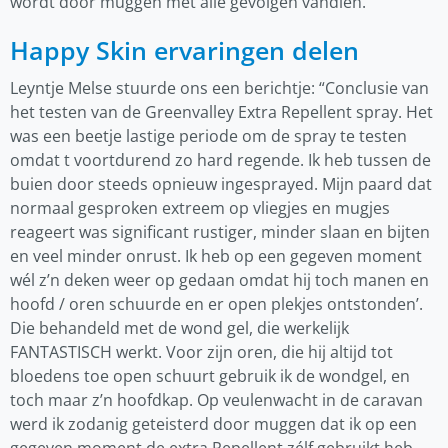
wordt door muggen met alle gevolgen vandien.
Happy Skin ervaringen delen
Leyntje Melse stuurde ons een berichtje: “Conclusie van
het testen van de Greenvalley Extra Repellent spray. Het
was een beetje lastige periode om de spray te testen
omdat t voortdurend zo hard regende. Ik heb tussen de
buien door steeds opnieuw ingesprayed. Mijn paard dat
normaal gesproken extreem op vliegjes en mugjes
reageert was significant rustiger, minder slaan en bijten
en veel minder onrust. Ik heb op een gegeven moment
wél z’n deken weer op gedaan omdat hij toch manen en
hoofd / oren schuurde en er open plekjes ontstonden’.
Die behandeld met de wond gel, die werkelijk
FANTASTISCH werkt. Voor zijn oren, die hij altijd tot
bloedens toe open schuurt gebruik ik de wondgel, en
toch maar z’n hoofdkap. Op veulenwacht in de caravan
werd ik zodanig geteisterd door muggen dat ik op een