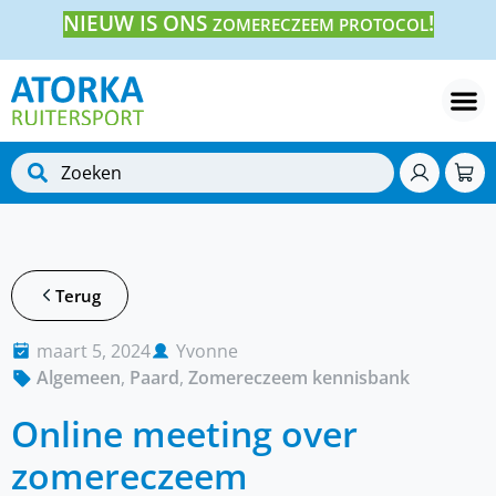
NIEUW IS ONS
!
ZOMERECZEEM PROTOCOL
Terug
maart 5, 2024
Yvonne
Algemeen
,
Paard
,
Zomereczeem kennisbank
Online meeting over
zomereczeem