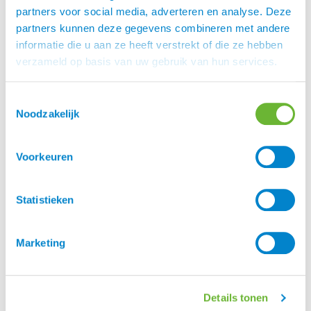
SALE
SALE
partners voor social media, adverteren en analyse. Deze
partners kunnen deze gegevens combineren met andere
informatie die u aan ze heeft verstrekt of die ze hebben
verzameld op basis van uw gebruik van hun services.
Toestemmingsselectie
Noodzakelijk
Stierna Storm regen
Stierna Axis windjack
Voorkeuren
rijbroek
€
116,00
€
89,00
€
212,00
€
185,00
Statistieken
SALE
Marketing
Details tonen