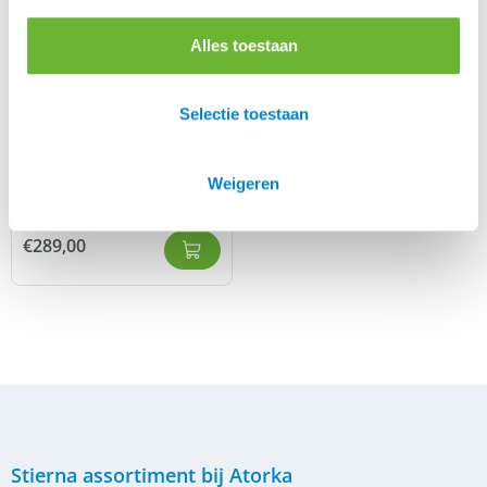
Alles toestaan
Stierna Sirius heren
Selectie toestaan
winterjas
€
289,00
Weigeren
Stierna Storm regenjas
€
209,00
-
€
289,00
Stierna assortiment bij Atorka