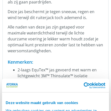
als zij gaan paardrijden.
Deze jas beschermt je tegen sneeuw, regen en
wind terwijl dit ruiterjack toch ademend is.
Alle naden van deze jas zijn getaped voor
maximale waterdichtheid terwijl de lichte
duurzame voering je lekker warm houdt zodat je
optimaal kunt presteren zonder last te hebben van
weersomstandigheden.
Kenmerken:
2-laags EquTex™ jas gevoerd met warm en
lichtgewicht 3M™ Thinsulate™ isolatie
Water- and winddicht en ademend, volledig
getapete naden
Waterkolom van 20.000mm
Duurzaam: gerecycled polyester materiaal
Deze website maakt gebruik van cookies
met voering van eco-vriendelijk materiaal
We gebruiken cookies om content en advertenties te