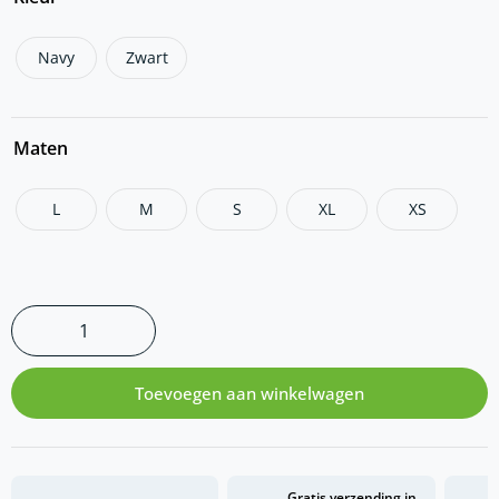
Navy
Zwart
Maten
L
M
S
XL
XS
Toevoegen aan winkelwagen
Gratis verzending in