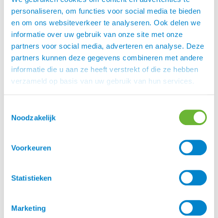
360° zichtbaarheid voor veiligheid, voorzien
personaliseren, om functies voor social media te bieden
van reflecterend logo en details
en om ons websiteverkeer te analyseren. Ook delen we
Voorgevormde mouwen voor maximale
informatie over uw gebruik van onze site met onze
bewegingsvrijheid
partners voor social media, adverteren en analyse. Deze
De mouwen zijn prachtig afgewerkt en de
partners kunnen deze gegevens combineren met andere
lycra manchetten zorgen voor maximaal
informatie die u aan ze heeft verstrekt of die ze hebben
comfort
verzameld op basis van uw gebruik van hun services.
Hoge kraag met kinbescherming
Afneembare capuchon
2-weg YKK-rits voorzien van
Toestemmingsselectie
stormbescherming
Noodzakelijk
2 handzakken voorzien van getapte YKK-rits
Binnenzak met YKK-rits en voorzien voor
Voorkeuren
opening voor oor-telefoon
2 openingen aan de achterkant voorzien van
drukknopen voor maximaal rijcomfort
Statistieken
Hierbij
de link naar Stierna maattabel
Marketing
Stierna