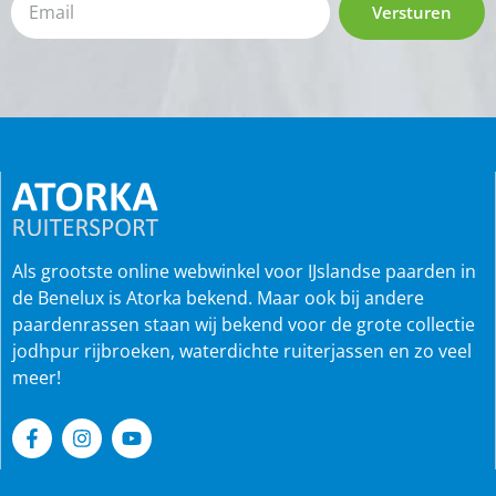
Versturen
Als grootste online webwinkel voor IJslandse paarden in
de Benelux is Atorka bekend. Maar ook bij andere
paardenrassen staan wij bekend voor de grote collectie
jodhpur rijbroeken, waterdichte ruiterjassen en zo veel
meer!