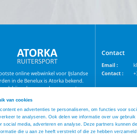
Contact
Email :
k
rootste online webwinkel voor IJslandse
Contact :
+
rden in de Benelux is Atorka bekend.
 ook bij andere paardenrassen staan
bekend voor de grote collectie jodhpur
ik van cookies
roeken, waterdichte ruiterjassen en zo
veel meer!
ontent en advertenties te personaliseren, om functies voor soci
erkeer te analyseren. Ook delen we informatie over uw gebruik
or social media, adverteren en analyse. Deze partners kunnen 
ormatie die u aan ze heeft verstrekt of die ze hebben verzameld