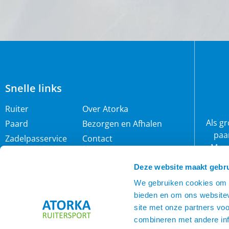
Snelle links
Ruiter
Over Atorka
Als g
Paard
Bezorgen en Afhalen
paa
Zadelpasservice
Contact
Maar
Zomereczeem
Merken
wij 
Deze website maakt gebru
IJslander
Cookie policy
rijb
Nieuwsbrief
Privacybeleid
We gebruiken cookies om c
bieden en om ons websitev
Voorwaarden
site met onze partners vo
combineren met andere inf