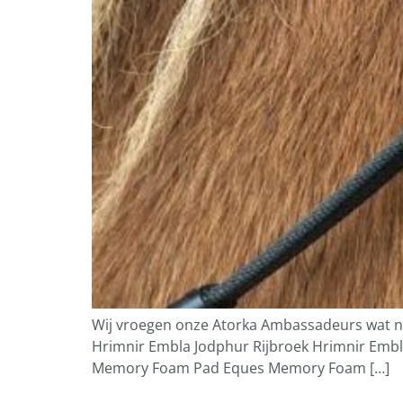
Wij vroegen onze Atorka Ambassadeurs wat nou
Hrimnir Embla Jodphur Rijbroek Hrimnir Embla J
Memory Foam Pad Eques Memory Foam […]