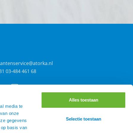
lantenservice@atorka.nl
31 03-484 461 68
Alles toestaan
al media te
 van onze
Selectie toestaan
deze gegevens
 op basis van