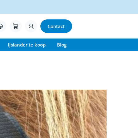
Contact
IJslander te koop
Blog