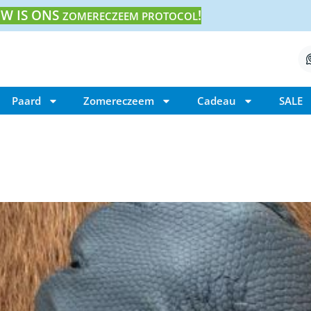
W IS ONS
!
ZOMERECZEEM PROTOCOL
Paard
Zomereczeem
Cadeau
SALE