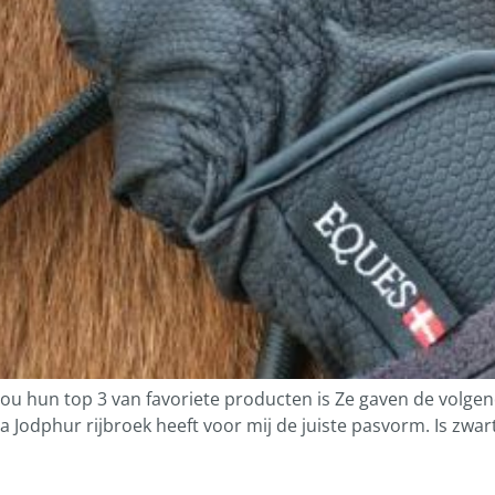
 hun top 3 van favoriete producten is Ze gaven de volgend
odphur rijbroek heeft voor mij de juiste pasvorm. Is zwart, 