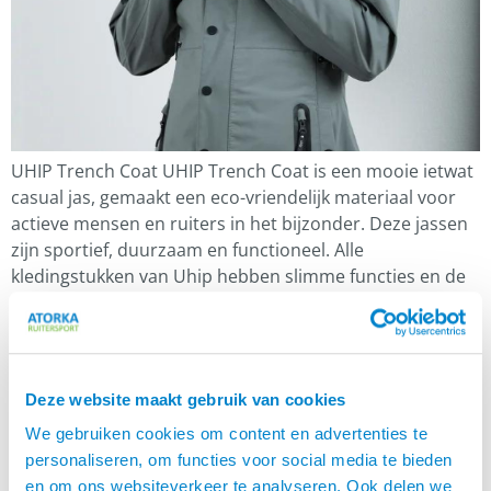
UHIP Trench Coat UHIP Trench Coat is een mooie ietwat
casual jas, gemaakt een eco-vriendelijk materiaal voor
actieve mensen en ruiters in het bijzonder. Deze jassen
zijn sportief, duurzaam en functioneel. Alle
kledingstukken van Uhip hebben slimme functies en de
juiste materialen voor buitenactiviteiten. Zij kiezen
bewust voor materialen en fabricageprocessen die zo
min mogelijk […]
Deze website maakt gebruik van cookies
Unieke samenwerking met UHIP
We gebruiken cookies om content en advertenties te
personaliseren, om functies voor social media te bieden
en om ons websiteverkeer te analyseren. Ook delen we