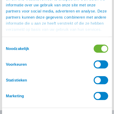
informatie over uw gebruik van onze site met onze
partners voor social media, adverteren en analyse. Deze
partners kunnen deze gegevens combineren met andere
informatie die u aan ze heeft verstrekt of die ze hebben
verzameld op basis van uw gebruik van hun services.
Toestemmingsselectie
Noodzakelijk
Unieke samenwerking met Uhipwear International Vanaf
Voorkeuren
oktober 2022 kunnen wij werkelijk alles van UHIP
leveren. Dus vind je een jas, broek, vest, shirt, beanie
Statistieken
of…. op UHIP.nl dan mail je ons het product linkje én je
naam en adres gegevens. Het email adres is
klantenservice@atorka.nl
Bellen kan ook, ons
Marketing
telefoonnummer is +0031 (0) 348446168 Dealer Atorka
Ruitersport is […]