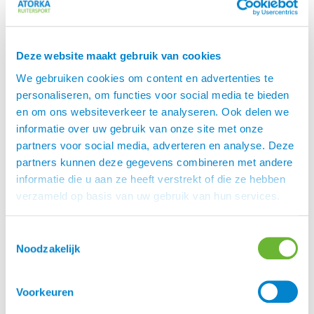
Catago
Equesterian is een Deens familiebedrijf van
Catago
de familie Lausen. Het doel van Catago is om hoge
Deze website maakt gebruik van cookies
kwaliteit producten te leveren met een maximaal
comfort voor paard en ruiter.
We gebruiken cookies om content en advertenties te
personaliseren, om functies voor social media te bieden
Catago streeft ernaar om paard en ruiter
en om ons websiteverkeer te analyseren. Ook delen we
comfortabel en moeiteloos te laten
informatie over uw gebruik van onze site met onze
presteren. Naast de geweldige
,
paardendekens
partners voor social media, adverteren en analyse. Deze
zadeldekjes en hoofdstellen biedt Catago natuurlijk
partners kunnen deze gegevens combineren met andere
ook de inmiddels beroemde
collectie voor
FIR-TECH
informatie die u aan ze heeft verstrekt of die ze hebben
paard en mens aan.
verzameld op basis van uw gebruik van hun services.
Toestemmingsselectie
Merk
Noodzakelijk
Catago
Voorkeuren