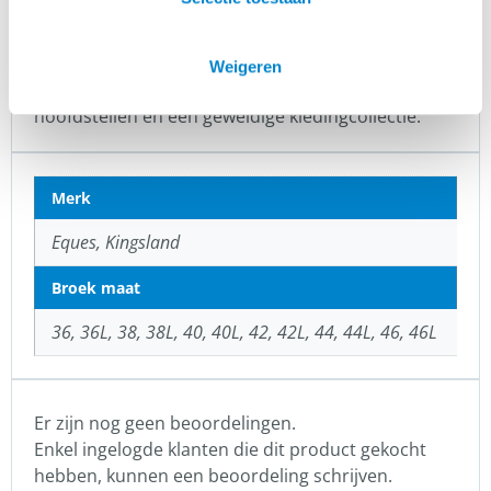
IJslanders. Rasmus Møller Jensen is begonnen met
zadels, maar inmiddels heeft Eques meer dan 300
unieke artikelen in het assortiment. Eques heeft
Weigeren
prachtige kwaliteit zadels, een mooie lijn
hoofdstellen en een geweldige kledingcollectie.
Merk
Eques, Kingsland
Broek maat
36, 36L, 38, 38L, 40, 40L, 42, 42L, 44, 44L, 46, 46L
Er zijn nog geen beoordelingen.
Enkel ingelogde klanten die dit product gekocht
hebben, kunnen een beoordeling schrijven.