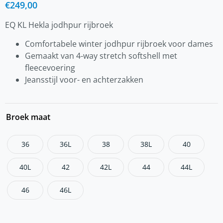
€
249,00
EQ KL Hekla jodhpur rijbroek
Comfortabele winter jodhpur rijbroek voor dames
Gemaakt van 4-way stretch softshell met
fleecevoering
Jeansstijl voor- en achterzakken
Broek maat
36
36L
38
38L
40
40L
42
42L
44
44L
46
46L