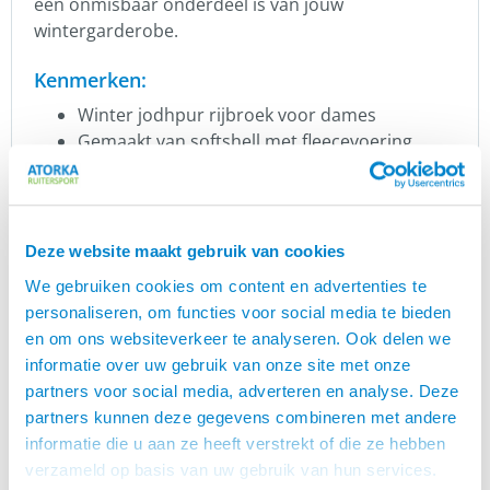
een onmisbaar onderdeel is van jouw
wintergarderobe.
Kenmerken:
Winter jodhpur rijbroek voor dames
Gemaakt van softshell met fleecevoering
Jeansstijl voor- en achterzakken
Zachte en comfortabele voetbanden
Full Grip siliconen met logopatroon
Ademend
Deze website maakt gebruik van cookies
Vochtregulerend
We gebruiken cookies om content en advertenties te
4-way stretch
personaliseren, om functies voor social media te bieden
Compressie technologie
en om ons websiteverkeer te analyseren. Ook delen we
Vormbehoud
informatie over uw gebruik van onze site met onze
Reflecterend inzetstuk aan de onderkant van
partners voor social media, adverteren en analyse. Deze
de pijp – kan worden los geritst
partners kunnen deze gegevens combineren met andere
Maten 36 t/m 46
informatie die u aan ze heeft verstrekt of die ze hebben
Regular (R) en Lengte (L) maten
verzameld op basis van uw gebruik van hun services.
Kleur: zwart