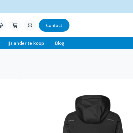
Contact
IJslander te koop
Blog
ding Jack
 voor dames