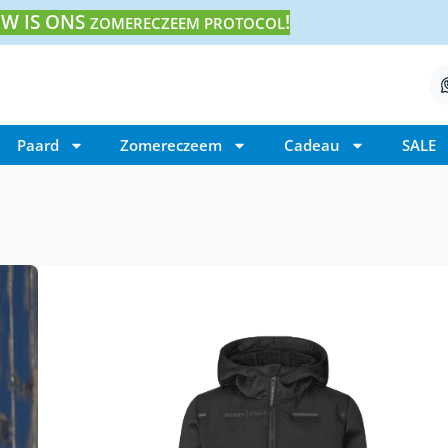
W IS ONS
!
ZOMERECZEEM PROTOCOL
Paard
Zomereczeem
Cadeau
SALE
Home
/ EQ KL Sara Hybrid Riding Jack
EQ KL Sara Hybrid Ri
€
229,00
EQ KL Sara Hybrid Riding Jack is een rijjas