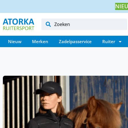
NIEU
Nieuw
Merken
Zadelpasservice
Ruiter