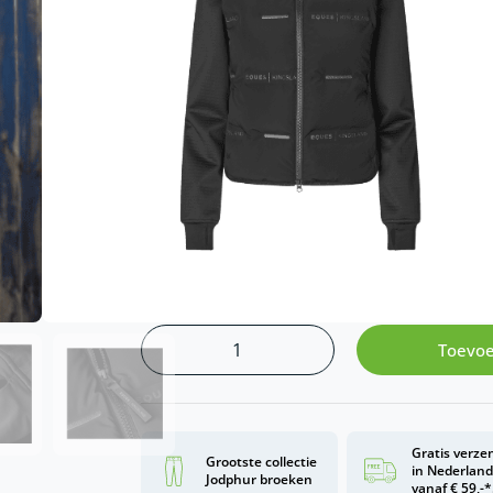
Deze jas van het merk Eques combinee
elegantie
En comfort, stijl en prestaties – perfe
een fijne buitenrit
Maten
L
M
S
XL
Toevoe
Gratis verze
Grootste collectie
in Nederlan
Jodphur broeken
vanaf € 59,-*