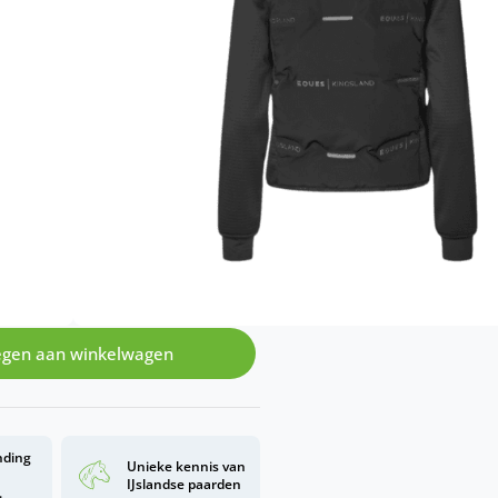
rt warmte, flexibiliteit en
ct voor training, wedstrijden of
XS
XXL
gen aan winkelwagen
nding
Unieke kennis van
d
IJslandse paarden
.