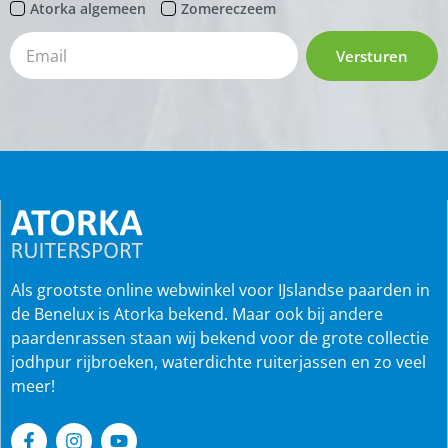
Atorka algemeen
Zomereczeem
Versturen
Als grootste online webwinkel voor IJslandse paarden in
de Benelux is Atorka bekend. Maar ook bij andere
paardenrassen staan wij bekend voor de grote collectie
jodhpur rijbroeken, waterdichte ruiterjassen en zo veel
meer!