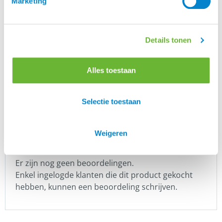
Marketing
is een prachtig Deens merk, speciaal voor
Eques
IJslanders. Rasmus Møller Jensen is begonnen met
zadels, maar inmiddels heeft Eques meer dan 300
unieke artikelen in het assortiment.
Details tonen
Eques heeft prachtige kwaliteit zadels, een mooie
lijn hoofdstellen en een geweldige kledingcollectie.
Alles toestaan
Merk
Selectie toestaan
Eques
Weigeren
Er zijn nog geen beoordelingen.
Enkel ingelogde klanten die dit product gekocht
hebben, kunnen een beoordeling schrijven.