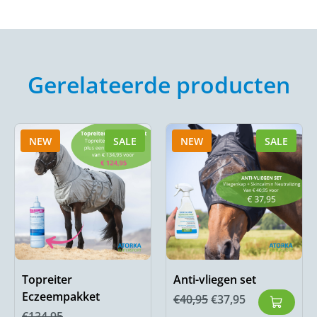
Gerelateerde producten
NEW
SALE
NEW
SALE
Topreiter
Anti-vliegen set
Eczeempakket
€
40,95
€
37,95
€
134,95