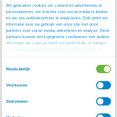
Maakt deel uit van de StepByStep collectie
We gebruiken cookies om content en advertenties te
Eques StepByStep hoofdstellen, hoe werkt
personaliseren, om functies voor social media te bieden
het?
en om ons websiteverkeer te analyseren. Ook delen we
informatie over uw gebruik van onze site met onze
Eques StepByStep hoofdstellen is de perfecte
partners voor social media, adverteren en analyse. Deze
oplossing voor die ruiters die meerdere paarden
partners kunnen deze gegevens combineren met andere
op een dag rijden. Of voor die ruiters die gewoon
informatie die u aan ze heeft verstrekt of die ze hebben
meer keus willen!
verzameld op basis van uw gebruik van hun services.
Kies een kopstuk
Kies een frontriem
Toestemmingsselectie
Kies een neusriem
Noodzakelijk
Wij hebben een groot aantal StepByStep
producten in onze voorraad. Maar mocht je iets
Voorkeuren
zien bij
wat wij niet in onze shop hebben?
Eques
Stuur dan gerust een mailtje naar onze
en dan bestellen wij het voor je!
klantenservice
Statistieken
Eques