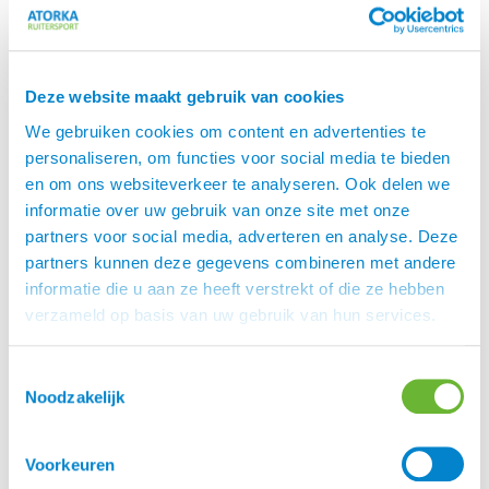
meer ondersteunende zit, die van achteren
omhoog komt.
Alles over het onderhoud van een zadel, dat lees je
Deze website maakt gebruik van cookies
in
.
deze blog
We gebruiken cookies om content en advertenties te
personaliseren, om functies voor social media te bieden
Eques
en om ons websiteverkeer te analyseren. Ook delen we
is een prachtig Deens merk, speciaal voor
Eques
informatie over uw gebruik van onze site met onze
IJslanders.
partners voor social media, adverteren en analyse. Deze
Rasmus Møller Jensen is begonnen met zadels,
partners kunnen deze gegevens combineren met andere
maar inmiddels heeft Eques meer dan 300 unieke
informatie die u aan ze heeft verstrekt of die ze hebben
artikelen in het assortiment.
verzameld op basis van uw gebruik van hun services.
Eques heeft prachtige kwaliteit zadels, een mooie
lijn hoofdstellen en een geweldige kledingcollectie.
Toestemmingsselectie
Noodzakelijk
Merk
Voorkeuren
Eques