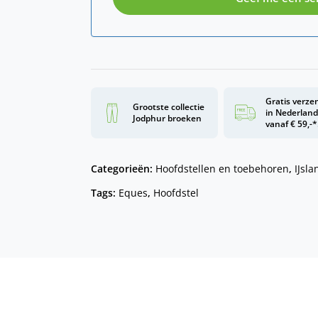
Gratis verze
Grootste collectie
in Nederlan
Jodphur broeken
vanaf € 59,-*
Categorieën:
Hoofdstellen en toebehoren
,
IJsl
Tags:
Eques
,
Hoofdstel