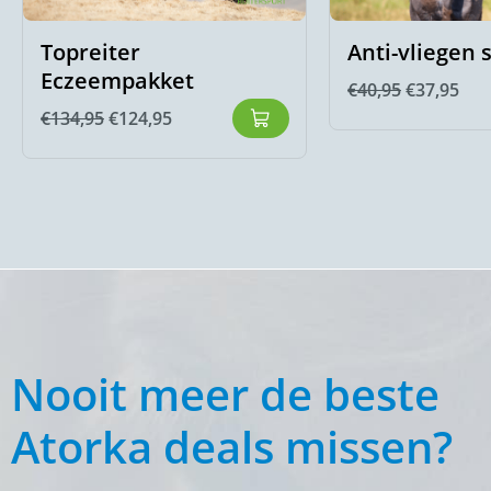
Topreiter
Anti-vliegen 
Eczeempakket
€
40,95
€
37,95
€
134,95
€
124,95
Nooit meer de beste
Atorka deals missen?