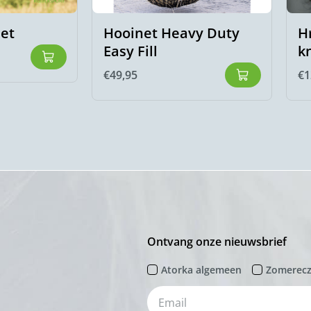
set
Hooinet Heavy Duty
H
Easy Fill
k
€
49,95
€
1
Ontvang onze nieuwsbrief
Atorka algemeen
Zomerec