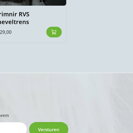
rimnir RVS
Hrimnir RVS bustr
neveltrens
14 mm
29,00
€
129,00
zeem
Versturen