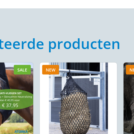
teerde producten
SALE
NEW
N