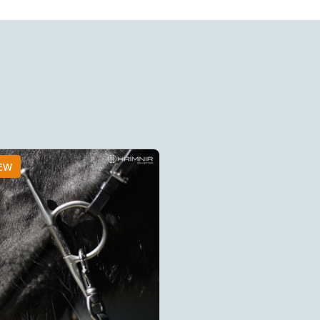
EW
NEW