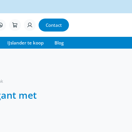
Contact
IJslander te koop
Blog
ak
gant met