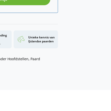
nding
Unieke kennis van
d
IJslandse paarden
.
ander Hoofdstellen
,
Paard