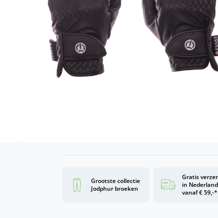
Een gevoerde handschoen van zacht
M
et een dunne maar warme Thinsula
Maten
7
7,5
8
8,5
Toevoe
Gratis verze
Grootste collectie
in Nederlan
Jodphur broeken
vanaf € 59,-*