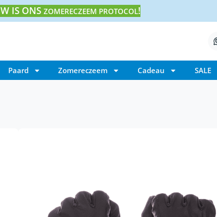
W IS ONS
!
ZOMERECZEEM PROTOCOL
Paard
Zomereczeem
Cadeau
SALE
Home
/ Eques lichte winterhandschoenen
Eques lichte winter
€
36,50
Eques lichte winterhandschoenen