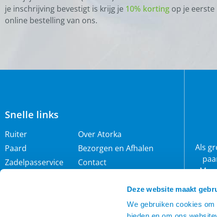
je inschrijving bevestigt is krijg je
10% korting
op je eerste
online bestelling van ons.
Snelle links
Ruiter
Over Atorka
Als g
Paard
Bezorgen en Afhalen
paa
Zadelpasservice
Contact
Maar
Zomereczeem
Merken
wij 
Deze website maakt gebru
IJslander
Cookie policy
rijb
Nieuwsbrief
Privacybeleid
We gebruiken cookies om c
bieden en om ons websitev