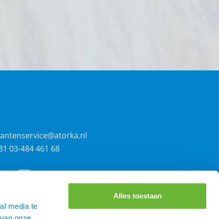
lantenservice@atorka.nl
31 03-484 461 68
Alles toestaan
al media te
 van onze