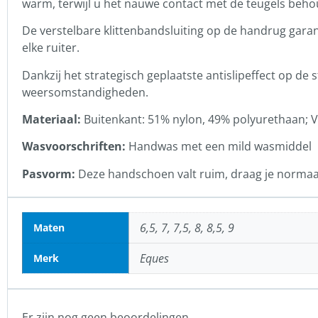
warm, terwijl u het nauwe contact met de teugels behoud
De verstelbare klittenbandsluiting op de handrug gara
elke ruiter.
Dankzij het strategisch geplaatste antislipeffect op de 
weersomstandigheden.
Materiaal:
Buitenkant: 51% nylon, 49% polyurethaan; V
Wasvoorschriften:
Handwas met een mild wasmiddel
Pasvorm:
Deze handschoen valt ruim, draag je normaal
6,5, 7, 7,5, 8, 8,5, 9
Maten
Eques
Merk
Er zijn nog geen beoordelingen.