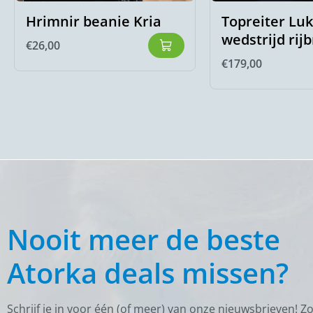
Hrimnir beanie Kria
Topreiter Lu
wedstrijd rij
€
26,00
€
179,00
Nooit meer de beste
Atorka deals missen?
Schrijf je in voor één (of meer) van onze nieuwsbrieven! Z