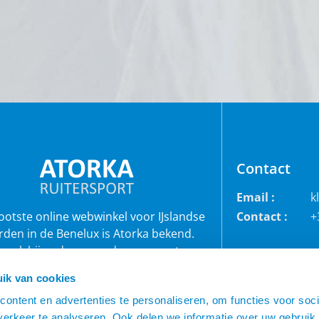
Contact
Email :
k
rootste online webwinkel voor IJslandse
Contact :
+
rden in de Benelux is Atorka bekend.
 ook bij andere paardenrassen staan
bekend voor de grote collectie jodhpur
ik van cookies
roeken, waterdichte ruiterjassen en zo
veel meer!
ontent en advertenties te personaliseren, om functies voor soci
erkeer te analyseren. Ook delen we informatie over uw gebruik