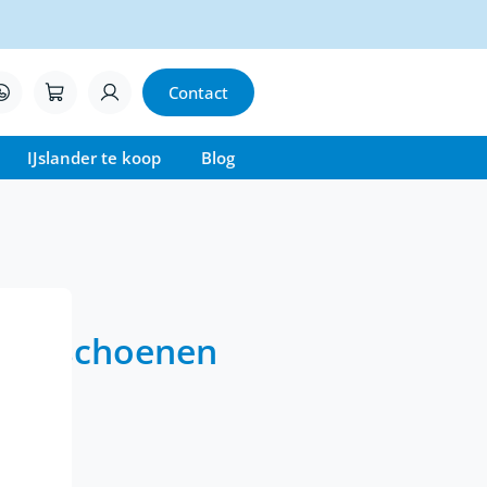
Contact
IJslander te koop
Blog
handschoenen