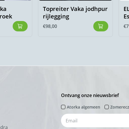
kka
Topreiter Vaka jodhpur
E
broek
rijlegging
E
€
98,00
€
7
Ontvang onze nieuwsbrief
Atorka algemeen
Zomerec
odra