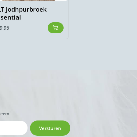
LT Jodhpurbroek
Hrimnir bodywarm
ssential
Brynja
9,95
€
139,00
zeem
Versturen