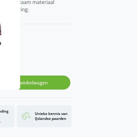
 en duurzaam materiaal
te™-voering.
gen aan winkelwagen
nding
Unieke kennis van
d
IJslandse paarden
.