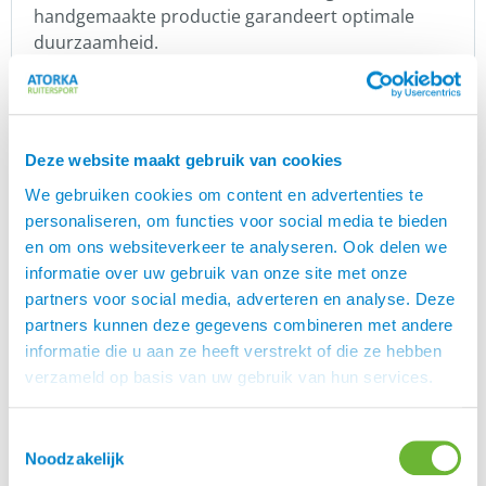
handgemaakte productie garandeert optimale
duurzaamheid.
Onderhoudsinstructies
: Spoel het kroonstuk af
met
en behandel het daarna
Black Edition Clean
met
Black Edition Care.
Deze website maakt gebruik van cookies
We gebruiken cookies om content en advertenties te
Er zijn nog geen beoordelingen.
personaliseren, om functies voor social media te bieden
Enkel ingelogde klanten die dit product gekocht
en om ons websiteverkeer te analyseren. Ook delen we
hebben, kunnen een beoordeling schrijven.
informatie over uw gebruik van onze site met onze
partners voor social media, adverteren en analyse. Deze
partners kunnen deze gegevens combineren met andere
informatie die u aan ze heeft verstrekt of die ze hebben
verzameld op basis van uw gebruik van hun services.
Klantenservice
Toestemmingsselectie
Heb je een vraag aan de Atorka Klantenservice? Op
Noodzakelijk
de
vind je antwoord op
.
pagina FAQ
veelgestelde vragen