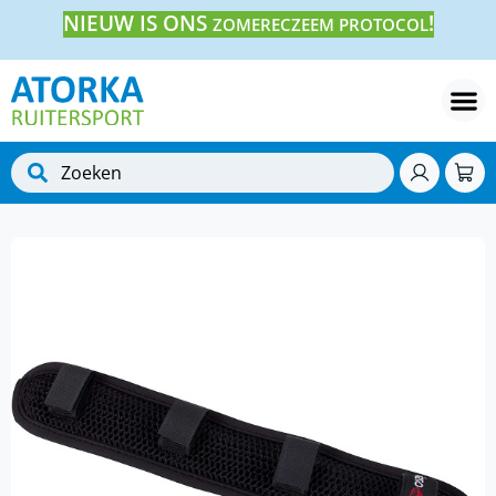
NIEUW IS ONS
!
ZOMERECZEEM PROTOCOL