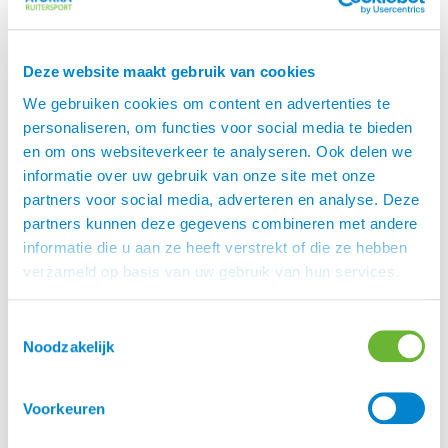
altijd (ook als koud is) bezweet onder het
hoofdstel. Maar met deze hoofdbeschermer die
haar warmte gebruikt niet, en ik vermoed dat hij
Deze website maakt gebruik van cookies
daarom zo fijn bij haar werkt.
We gebruiken cookies om content en advertenties te
Ook na meerdere keren rijden geeft ze een meer
personaliseren, om functies voor social media te bieden
ontspannen indruk. Ze wordt minder boos om de
en om ons websiteverkeer te analyseren. Ook delen we
druk van het hoofdstel waardoor ze wel eens met
informatie over uw gebruik van onze site met onze
haar hoofd gaat schudden en geïrriteerd doet.
partners voor social media, adverteren en analyse. Deze
Haar aanleuning is constanter en ook bij het
partners kunnen deze gegevens combineren met andere
vragen van moeilijkere oefening makkelijker te
informatie die u aan ze heeft verstrekt of die ze hebben
onderhouden. Ze gaat niet tegenwerken met haar
verzameld op basis van uw gebruik van hun services.
hoofd. Ik ben dus heel blij met de
hoofdbeschermer en wil er graag mee blijven
Toestemmingsselectie
rijden.
Noodzakelijk
Vrijdag is Ramona van Schalkwijk geweest voor een
fysio behandeling. Ik heb haar de
Voorkeuren
hoofdbeschermer laten zien en mijn ervaring
verteld. Ze had er via Yvonne van Atorka al wel