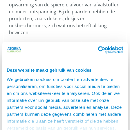
opwarming van de spieren, afvoer van afvalstoffen
en meer ontspanning. Bij de paarden hebben de
producten, zoals dekens, dekjes en
nekbeschermers, zich wat ons betreft al lang
bewezen.
De FIR-Tech producten die voor de mens
verkrijgbaar zijn: een hoofdband, knieband,
elleboogband en enkelsteun. Uiteraard niet alleen
voor ruiters! Tussen de foto’s van de producten
Deze website maakt gebruik van cookies
kun je ook een maattabel vinden.
We gebruiken cookies om content en advertenties te
Catago
personaliseren, om functies voor social media te bieden
Equesterian is een Deens familiebedrijf van
en om ons websiteverkeer te analyseren. Ook delen we
Catago
de familie Lausen. Het doel van Catago is om hoge
informatie over uw gebruik van onze site met onze
kwaliteit producten te leveren met een maximaal
partners voor social media, adverteren en analyse. Deze
comfort voor paard en ruiter. Catago streeft
partners kunnen deze gegevens combineren met andere
ernaar om paard en ruiter comfortabel en
informatie die u aan ze heeft verstrekt of die ze hebben
moeiteloos te laten presteren.
verzameld op basis van uw gebruik van hun services.