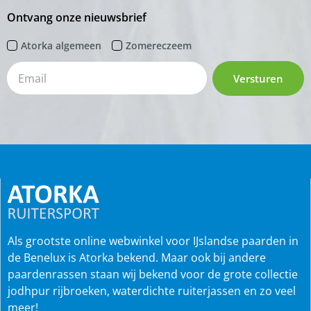
Ontvang onze nieuwsbrief
Atorka algemeen
Zomereczeem
Versturen
Als grootste online webwinkel voor IJslandse paarden in
de Benelux is Atorka bekend. Maar ook bij andere
paardenrassen staan wij bekend voor de grote collectie
jodhpur rijbroeken, waterdichte ruiterjassen en zo veel
meer!