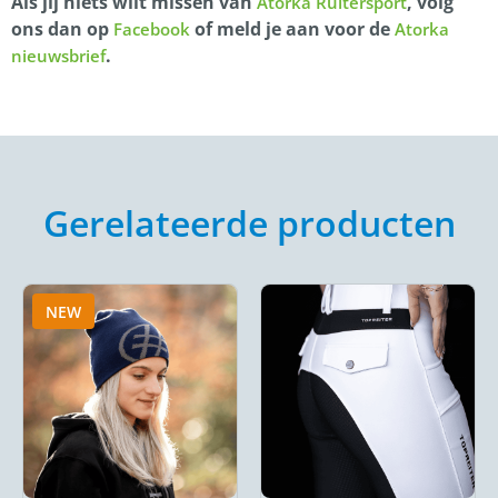
Als jij niets wilt missen van
, volg
Atorka Ruitersport
ons dan op
of meld je aan voor de
Facebook
Atorka
.
nieuwsbrief
Gerelateerde producten
NEW