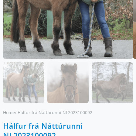
Home
/ Hálfur frá Náttúrunni NL2023100092
Hálfur frá Náttúrunni
NL2023100092