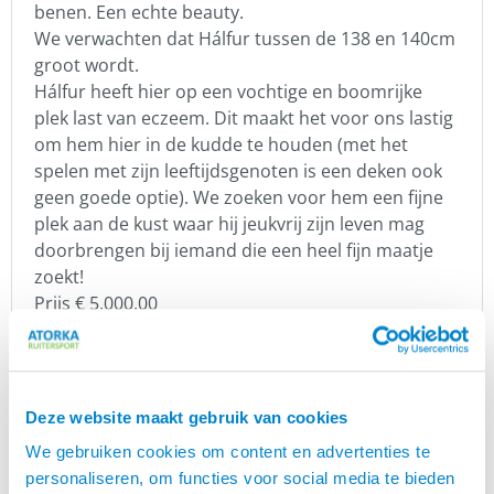
benen. Een echte beauty.
We verwachten dat Hálfur tussen de 138 en 140cm
groot wordt.
Hálfur heeft hier op een vochtige en boomrijke
plek last van eczeem. Dit maakt het voor ons lastig
om hem hier in de kudde te houden (met het
spelen met zijn leeftijdsgenoten is een deken ook
geen goede optie). We zoeken voor hem een fijne
plek aan de kust waar hij jeukvrij zijn leven mag
doorbrengen bij iemand die een heel fijn maatje
zoekt!
Prijs € 5.000,00
Hálfur staat in Doezum in de provincie Groningen.
Wil je meer weten over deze jonge ruin? Neem dan
contact op met
Hinke van der Wal
Deze website maakt gebruik van cookies
IJslandse Paarden te koop via Atorka
We gebruiken cookies om content en advertenties te
Aangezien er weinig plekken zijn waar
personaliseren, om functies voor social media te bieden
geïnteresseerden en potentiële kopers zich