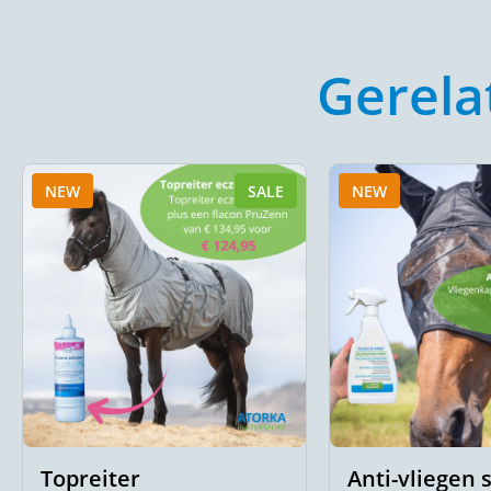
Gerela
NEW
SALE
NEW
Topreiter
Anti-vliegen 