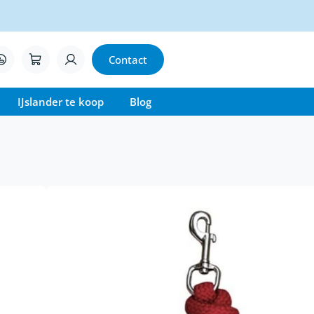
Contact
IJslander te koop
Blog
ertouw Mounty
en stevig gevlochten
en gemaakt van materiaal dat ze