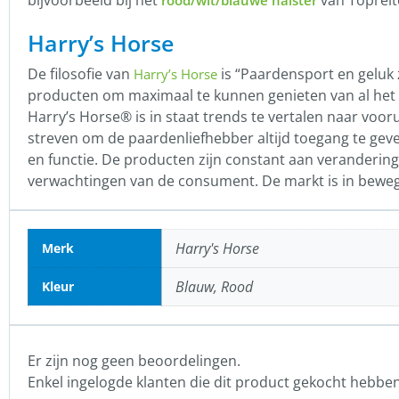
bijvoorbeeld bij het
van Toprei
rood/wit/blauwe halster
Harry’s Horse
De filosofie van
is “Paardensport en geluk 
Harry’s Horse
producten om maximaal te kunnen genieten van al het 
Harry’s Horse® is in staat trends te vertalen naar voor
streven om de paardenliefhebber altijd toegang te geve
en functie. De producten zijn constant aan veranderi
verwachtingen van de consument. De markt is in beweg
Harry's Horse
Merk
Blauw, Rood
Kleur
Er zijn nog geen beoordelingen.
Enkel ingelogde klanten die dit product gekocht hebbe