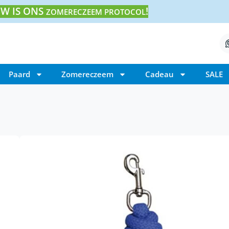
W IS ONS
!
ZOMERECZEEM PROTOCOL
Paard
Zomereczeem
Cadeau
SALE
Home
/ Harry’s Horse Halstertouw Mounty
Harry’s Horse Halst
€
11,95
Dit Harry’s Horse Halstertouw Mounty is e
halstertouw. Het touw is bijzonder sterk 