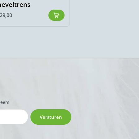
neveltrens
14 mm
29,00
€
129,00
zeem
Versturen