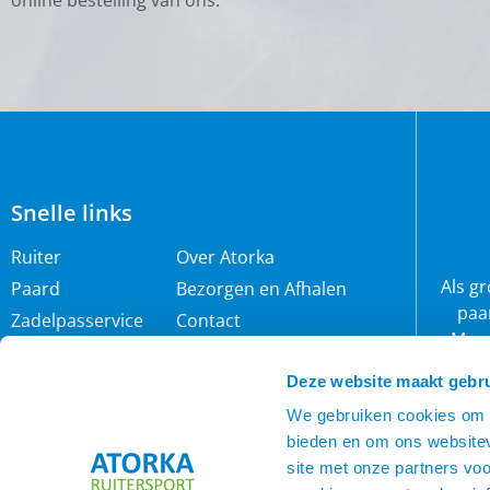
online bestelling van ons.
Snelle links
Ruiter
Over Atorka
Als g
Paard
Bezorgen en Afhalen
paa
Zadelpasservice
Contact
Maar
Zomereczeem
Merken
wij 
Deze website maakt gebru
IJslander
Cookie policy
rijb
Nieuwsbrief
Privacybeleid
We gebruiken cookies om c
bieden en om ons websitev
Voorwaarden
site met onze partners vo