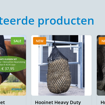
teerde producten
SALE
NEW
N
set
Hooinet Heavy Duty
H