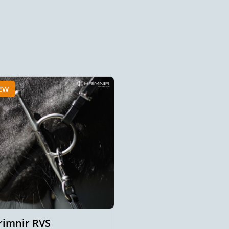
EW
NEW
rimnir RVS
Hrimnir RVS bustr