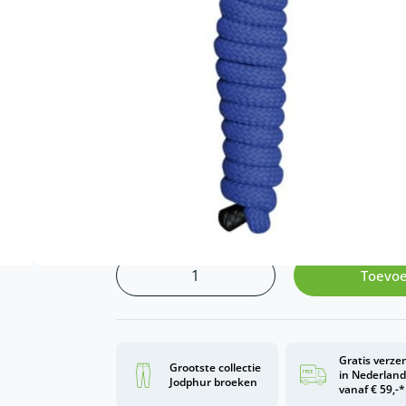
ook gebruik voor touwen in de bergklimspo
zilverkleurige musketon. Materiaal: Tetlon
combineren met de
d
verschillende halsters
Kleur
Blauw
Rood
Toevoe
Gratis verze
Grootste collectie
in Nederlan
Jodphur broeken
vanaf € 59,-*