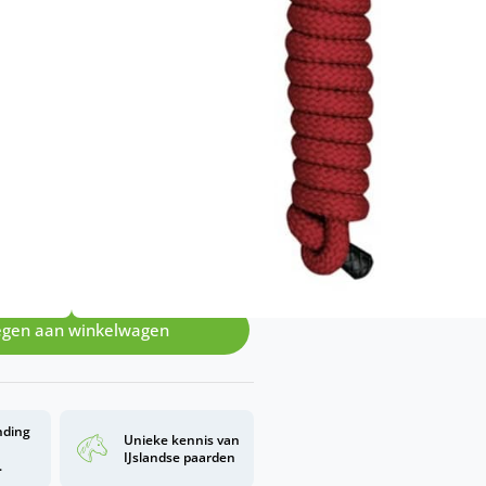
rt. Het halstertouw heeft een
. Lengte: 200 cm. Goed te
ie wij hebben.
gen aan winkelwagen
nding
Unieke kennis van
d
IJslandse paarden
.