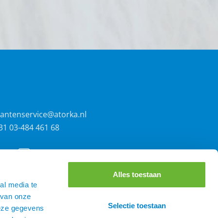
lantenservice@atorka.nl
31 03-484 461 68
Alles toestaan
al media te
 van onze
Selectie toestaan
deze gegevens