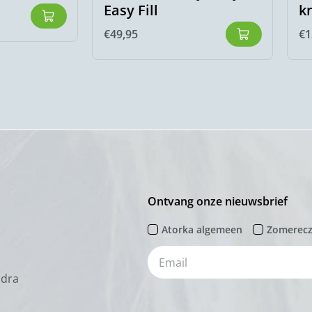
Easy Fill
k
€
49,95
€
1
Ontvang onze nieuwsbrief
Atorka algemeen
Zomerec
odra