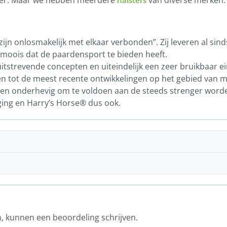
ter. Maar we hebben meerdere
van diverse merken.
halsters
zijn onlosmakelijk met elkaar verbonden”. Zij leveren al sin
moois dat de paardensport te bieden heeft.
uitstrevende concepten en uiteindelijk een zeer bruikbaar e
n tot de meest recente ontwikkelingen op het gebied van ma
ngen onderhevig om te voldoen aan de steeds strenger word
ing en Harry’s Horse® dus ook.
n, kunnen een beoordeling schrijven.