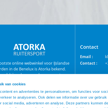
Contact
Email :
k
rootste online webwinkel voor IJslandse
Contact :
+
rden in de Benelux is Atorka bekend.
 ook bij andere paardenrassen staan
bekend voor de grote collectie jodhpur
ik van cookies
roeken, waterdichte ruiterjassen en zo
ontent en advertenties te personaliseren, om functies voor soci
veel meer!
erkeer te analyseren. Ook delen we informatie over uw gebruik
or social media, adverteren en analyse. Deze partners kunnen 