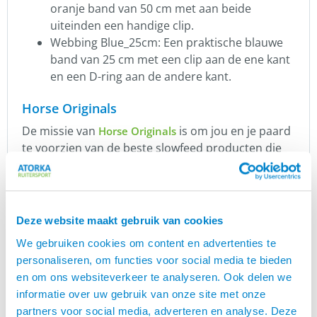
oranje band van 50 cm met aan beide
uiteinden een handige clip.
Webbing Blue_25cm:
Een praktische blauwe
band van 25 cm met een clip aan de ene kant
en een D-ring aan de andere kant.
Horse Originals
De missie van
is om jou en je paard
Horse Originals
te voorzien van de beste slowfeed producten die
bijdragen aan een verbeterd paardenwelzijn. Het
welzijn van paarden is belangrijk voor Horse
Originals en zij zijn er trots op dat we met hun
producten kunnen bijdragen aan een betere
Deze website maakt gebruik van cookies
gezondheid van jouw paard. De producten die zij
We gebruiken cookies om content en advertenties te
produceren en leveren voldoen aan de hoogste
personaliseren, om functies voor social media te bieden
kwaliteitseisen en zijn veilig voor jouw paard.
en om ons websiteverkeer te analyseren. Ook delen we
Voeding, met name ruwvoer, is een van de
informatie over uw gebruik van onze site met onze
belangrijkste elementen van het houden en
partners voor social media, adverteren en analyse. Deze