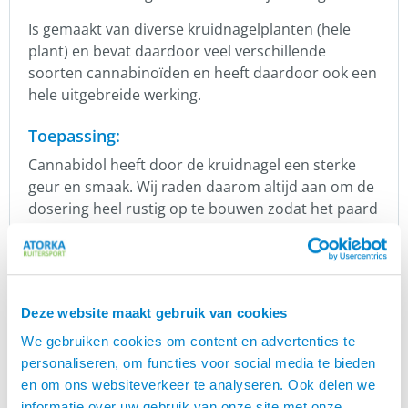
Is gemaakt van diverse kruidnagelplanten (hele
plant) en bevat daardoor veel verschillende
soorten cannabinoïden en heeft daardoor ook een
hele uitgebreide werking.
Toepassing:
Cannabidol heeft door de kruidnagel een sterke
geur en smaak. Wij raden daarom altijd aan om de
dosering heel rustig op te bouwen zodat het paard
kan wennen aan de smaak. Het mag gewoon over
het voer worden gegeven of anders met een
spuitje direct in de mond worden ingebracht.
LET OP: Het gebruik van HELTIE horse Kruidnagel-
Deze website maakt gebruik van cookies
Cannabidol is niet toegestaan op wedstrijden, stop
We gebruiken cookies om content en advertenties te
daarom minimaal 72 uur voor een wedstrijd.
personaliseren, om functies voor social media te bieden
en om ons websiteverkeer te analyseren. Ook delen we
Dosering:
informatie over uw gebruik van onze site met onze