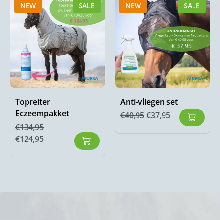
NEW
SALE
NEW
SALE
Topreiter
Anti-vliegen set
Eczeempakket
€
40,95
€
37,95
€
134,95
€
124,95