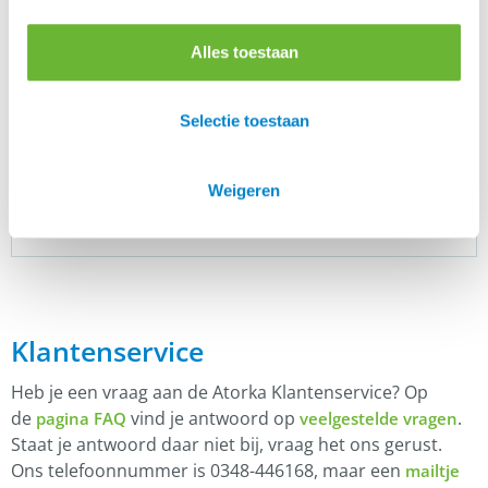
Inhoud
Alles toestaan
100 ml, 250 ml, 500 ml, 1000 ml
Selectie toestaan
Er zijn nog geen beoordelingen.
Enkel ingelogde klanten die dit product gekocht
Weigeren
hebben, kunnen een beoordeling schrijven.
Klantenservice
Heb je een vraag aan de Atorka Klantenservice? Op
de
vind je antwoord op
.
pagina FAQ
veelgestelde vragen
Staat je antwoord daar niet bij, vraag het ons gerust.
Ons telefoonnummer is 0348-446168, maar een
mailtje