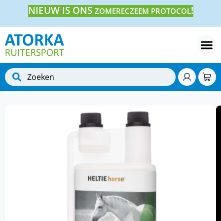
NIEUW IS ONS
!
ZOMERECZEEM PROTOCOL