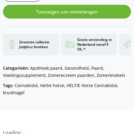
Toevoegen aan winkelwagen
Gratis verzending in
Grootste collectie
Nederland vanaf €
Jodphur broeken
59,-*.
Categorieën:
Apotheek paard
,
Gezondheid
,
Paard
,
Voedingssupplement
,
Zomereczeem paarden
,
Zomerkriebels
Tags:
Cannabidol
,
Heltie horse
,
HELTIE Horse Cannabidol
,
kruidnagel
Loading...