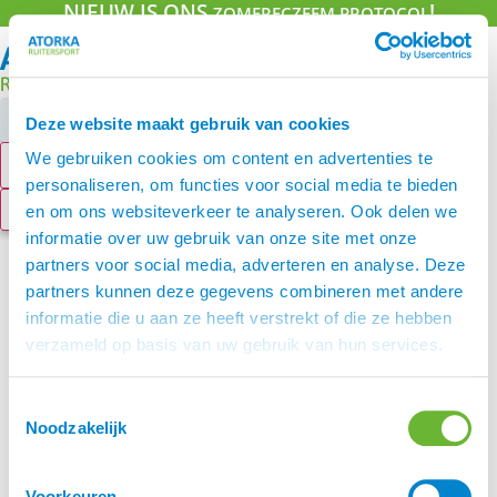
NIEUW IS ONS
!
Ga
ZOMERECZEEM PROTOCOL
naar
de
inhoud
Search
...
Deze website maakt gebruik van cookies
We gebruiken cookies om content en advertenties te
Resultaten
personaliseren, om functies voor social media te bieden
Alle resultaten bekijken
en om ons websiteverkeer te analyseren. Ook delen we
informatie over uw gebruik van onze site met onze
partners voor social media, adverteren en analyse. Deze
partners kunnen deze gegevens combineren met andere
informatie die u aan ze heeft verstrekt of die ze hebben
verzameld op basis van uw gebruik van hun services.
Toestemmingsselectie
Noodzakelijk
Voorkeuren