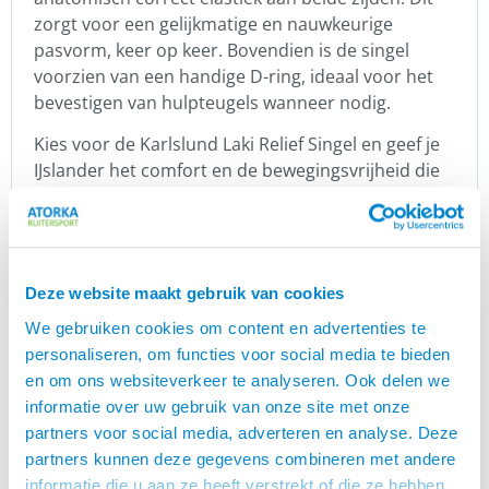
zorgt voor een gelijkmatige en nauwkeurige
pasvorm, keer op keer. Bovendien is de singel
voorzien van een handige D-ring, ideaal voor het
bevestigen van hulpteugels wanneer nodig.
Kies voor de Karlslund Laki Relief Singel en geef je
IJslander het comfort en de bewegingsvrijheid die
hij verdient!
Karlslund
Ontdek de uitgebreide collectie van Karlslund, een
Deze website maakt gebruik van cookies
toonaangevend Deens merk gespecialiseerd in
We gebruiken cookies om content en advertenties te
hoogwaardige producten voor IJslandse paarden.
personaliseren, om functies voor social media te bieden
Bij Atorka.nl vind je een prachtige selectie
en om ons websiteverkeer te analyseren. Ook delen we
rijkleding, waaronder comfortabele jodhpur
informatie over uw gebruik van onze site met onze
rijbroeken, stijlvolle schoenen, jassen, vesten,
partners voor social media, adverteren en analyse. Deze
handschoenen en trendy t-shirts.
partners kunnen deze gegevens combineren met andere
Naast kleding biedt Karlslund ook een scala aan
informatie die u aan ze heeft verstrekt of die ze hebben