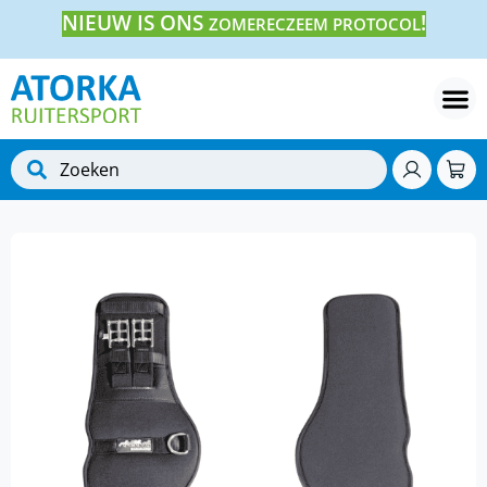
NIEUW IS ONS
!
ZOMERECZEEM PROTOCOL