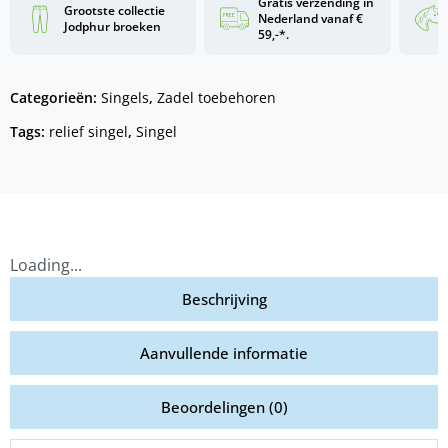
Gratis verzending in
Grootste collectie
Nederland vanaf €
Jodphur broeken
59,-*.
Categorieën:
Singels
,
Zadel toebehoren
Tags:
relief singel
,
Singel
Loading...
Beschrijving
Aanvullende informatie
Beoordelingen (0)