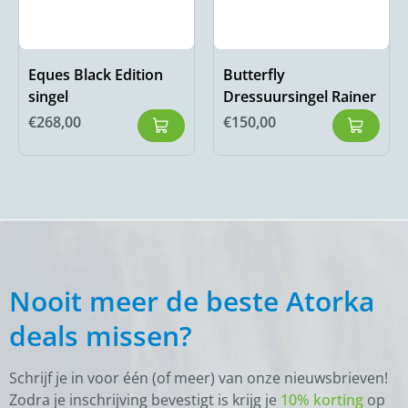
Eques Black Edition
Butterfly
singel
Dressuursingel Rainer
€
268,00
€
150,00
Nooit meer de beste Atorka
deals missen?
Schrijf je in voor één (of meer) van onze nieuwsbrieven!
Zodra je inschrijving bevestigt is krijg je
10% korting
op