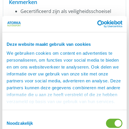
Kenmerken
Gecertificeerd zijn als veiligheidsschoeisel
Vochtabsorberende canvasvoering
Sterke suède versteviging in het hielgedeelte
voor extra langdurige duurzaamheid
ShockX duurzame, supercomfortabele
Deze website maakt gebruik van cookies
binnenzool
Elastisch inzetstuk aan beide zijden voor een
We gebruiken cookies om content en advertenties te
individuele pasvorm
personaliseren, om functies voor social media te bieden
Ingebouwde 850 C stalen schacht voor
en om ons websiteverkeer te analyseren. Ook delen we
verbeterde stabiliteit
informatie over uw gebruik van onze site met onze
Stijgbeugelcontrolesysteem ingebouwd in de
partners voor social media, adverteren en analyse. Deze
buitenzool
partners kunnen deze gegevens combineren met andere
Unisex model
informatie die u aan ze heeft verstrekt of die ze hebben
Kleur: donkerbruin
verzameld op basis van uw gebruik van hun services.
Materiaal: volnerf leer
Wil je meer keuze? Kijk dan eens bij onze andere
Toestemmingsselectie
.
rijlaarzen en schoenen
Noodzakelijk