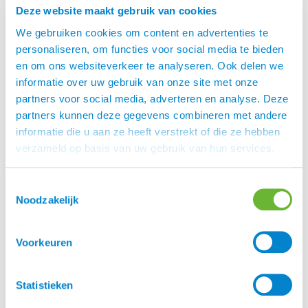
echte eyecatcher.
Deze website maakt gebruik van cookies
Gemaakt voor dagelijks gebruik
We gebruiken cookies om content en advertenties te
Een musthave voor echte IJslandse
personaliseren, om functies voor social media te bieden
paardenliefhebbers
en om ons websiteverkeer te analyseren. Ook delen we
Afmetingen: 39 x 42 x 13 cm
informatie over uw gebruik van onze site met onze
Wassen: op 40 graden
partners voor social media, adverteren en analyse. Deze
partners kunnen deze gegevens combineren met andere
Cadeau
informatie die u aan ze heeft verstrekt of die ze hebben
Deze shopper is natuurlijk het perfecte cadeau
verzameld op basis van uw gebruik van hun services.
voor de feestdagen. Leuk om te krijgen en leuk om
te geven!
Toestemmingsselectie
Wil je meer cadeau-inspiratie? Kijk eens bij onze
Noodzakelijk
speciale
-categorie, daar vind je altijd wel
cadeau
iets om te geven.
Voorkeuren
Ook is de Cadeaubon Atorka een goed idee voor
als je iemand wilt verrassen en je weet niet goed
Statistieken
weet welk cadeau te geven. Kies je dat