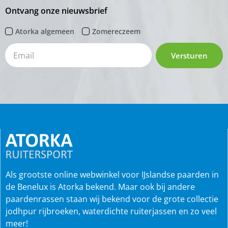
Ontvang onze nieuwsbrief
Atorka algemeen
Zomereczeem
Versturen
Als grootste online webwinkel voor IJslandse paarden in
de Benelux is Atorka bekend. Maar ook bij andere
paardenrassen staan wij bekend voor de grote collectie
jodhpur rijbroeken, waterdichte ruiterjassen en zo veel
meer!