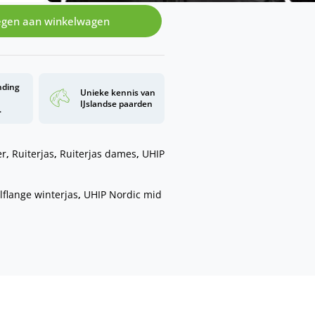
gen aan winkelwagen
nding
Unieke kennis van
d
IJslandse paarden
.
er
,
Ruiterjas
,
Ruiterjas dames
,
UHIP
lflange winterjas
,
UHIP Nordic mid