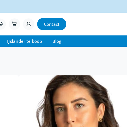
Contact
IJslander te koop
Blog
e winterjas