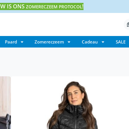
W IS ONS
!
ZOMERECZEEM PROTOCOL
Paard
Zomereczeem
Cadeau
SALE
Home
/ UHIP Nordic halflange winterjas
UHIP Nordic halflang
€
349,00
UHIP Nordic halflange winterjas