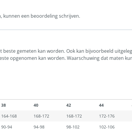
n, kunnen een beoordeling schrijven.
het beste gemeten kan worden. Ook kan bijvoorbeeld uitgel
 beste opgenomen kan worden. Waarschuwing dat maten kun
38
40
42
44
164-168
168-172
168-172
172-176
90-94
94-98
98-102
102-106