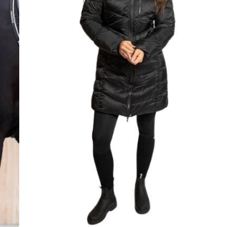
Warm, stijlvol en elegant
Warm bij een temperatuur tot -15 g
Verkrijgbaar in de maten 34 t/m 46
Leverbaar in de kleur Jet Black
Wordt geleverd via dropshipment, lev
Kleur
Jet Black
Maten
40
42
44
46