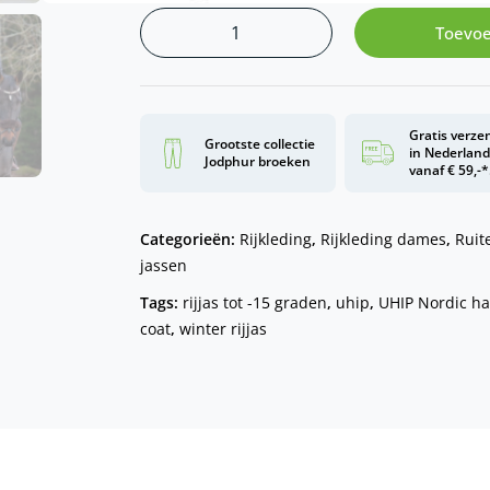
Toevoe
Gratis verze
Grootste collectie
in Nederlan
Jodphur broeken
vanaf € 59,-*
Categorieën:
Rijkleding
,
Rijkleding dames
,
Ruit
jassen
Tags:
rijjas tot -15 graden
,
uhip
,
UHIP Nordic ha
coat
,
winter rijjas