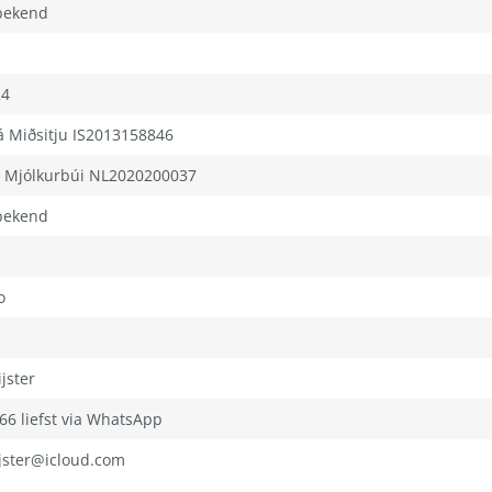
 bekend
24
á Miðsitju IS2013158846
á Mjólkurbúi NL2020200037
 bekend
o
jster
6 liefst via WhatsApp
jster@icloud.com