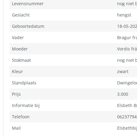
Levensnummer
nog niet
Geslacht
hengst
Geboortedatum
18-05-20
Vader
Bragur fr
Moeder
Vordis fr
Stokmaat
nog niet
Kleur
zwart
Standplaats
Dwingelo
Prijs
3.000
Informatie bij
Elsbeth Bi
Telefoon
062377946
Mail
Elsbethbi