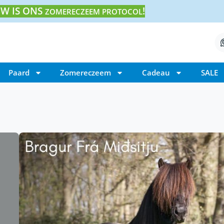
W IS ONS
!
ZOMERECZEEM PROTOCOL
Paard
Zomereczeem
Cadeau
SALE
Home
/ Vákur frá Mjólkurbúi
Vákur frá Mjólkurbúi
Vákur frá Mjólkurbúi is een zwart hengst 
Zijn vader is Bragur frá Miðsitju en zijn mo