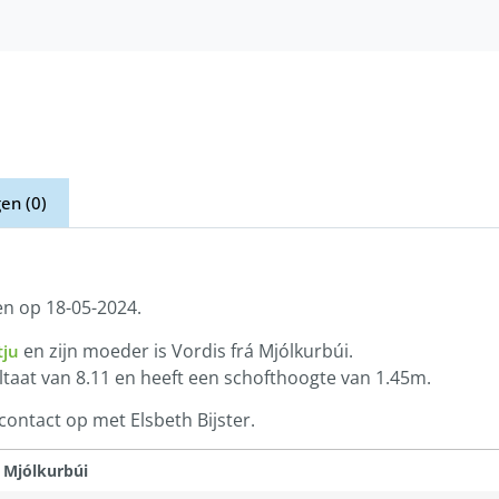
en (0)
en op 18-05-2024.
en zijn moeder is Vordis frá Mjólkurbúi.
tju
ltaat van 8.11 en heeft een schofthoogte van 1.45m.
ontact op met Elsbeth Bijster.
 Mjólkurbúi