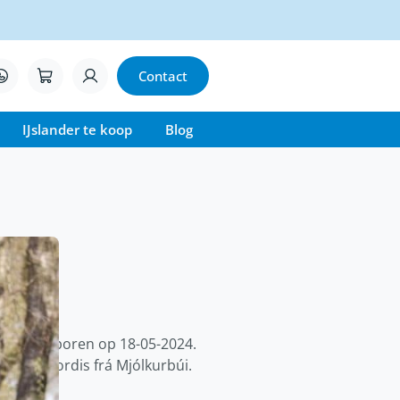
Contact
IJslander te koop
Blog
veulen geboren op 18-05-2024.
eder is Vordis frá Mjólkurbúi.