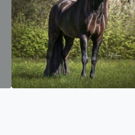
Gratis verze
Grootste collectie
in Nederlan
Jodphur broeken
vanaf € 59,-*