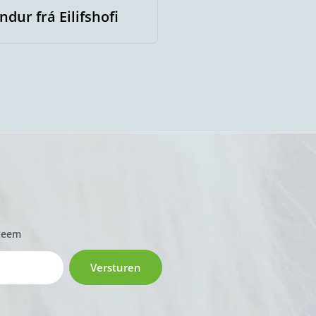
ndur frá Eilifshofi
Sólfari frá Biskupsfj
zeem
Versturen