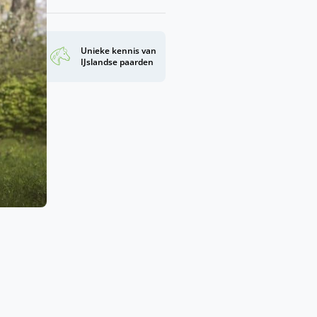
nding
Unieke kennis van
d
IJslandse paarden
.