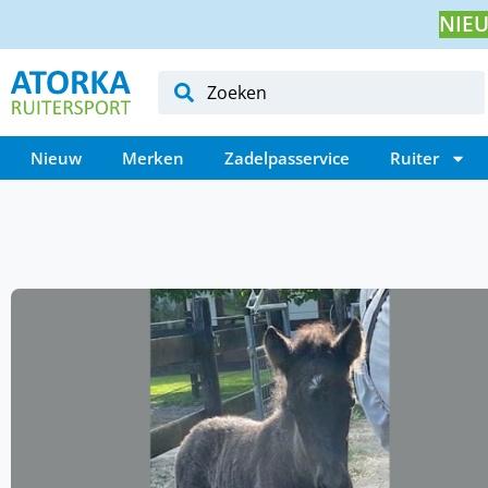
NIEU
Nieuw
Merken
Zadelpasservice
Ruiter