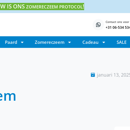
W IS ONS
!
ZOMERECZEEM PROTOCOL
Contact ons voor
+31 06-534 53
Paard
Zomereczeem
Cadeau
SALE
januari 13, 202
eem