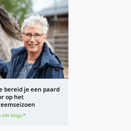
e bereid je een paard
or op het
zeemseizoen
 alle blogs