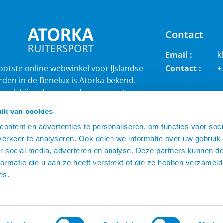
Contact
Email :
k
rootste online webwinkel voor IJslandse
Contact :
+
rden in de Benelux is Atorka bekend.
 ook bij andere paardenrassen staan
bekend voor de grote collectie jodhpur
ik van cookies
roeken, waterdichte ruiterjassen en zo
ontent en advertenties te personaliseren, om functies voor soci
veel meer!
erkeer te analyseren. Ook delen we informatie over uw gebruik
or social media, adverteren en analyse. Deze partners kunnen 
ormatie die u aan ze heeft verstrekt of die ze hebben verzameld
es.