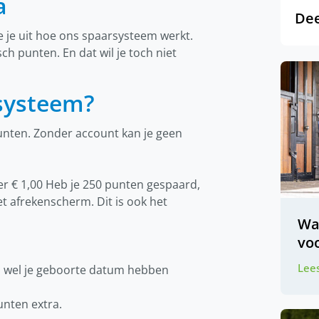
a
Dee
e je uit hoe ons spaarsysteem werkt.
h punten. En dat wil je toch niet
systeem?
punten. Zonder account kan je geen
r € 1,00 Heb je 250 punten gespaard,
het afrekenscherm. Dit is ook het
Wa
voo
Lees
an wel je geboorte datum hebben
unten extra.