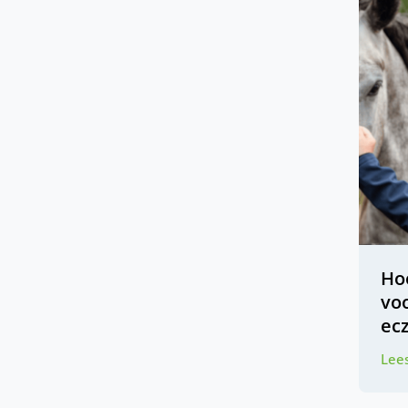
Ho
vo
ec
Lees