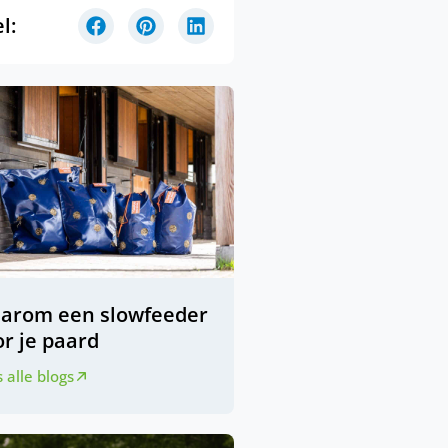
l:
arom een slowfeeder
r je paard
 alle blogs