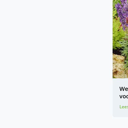
Wel
vo
Lees