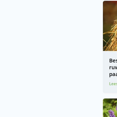
Be
ru
pa
Lees