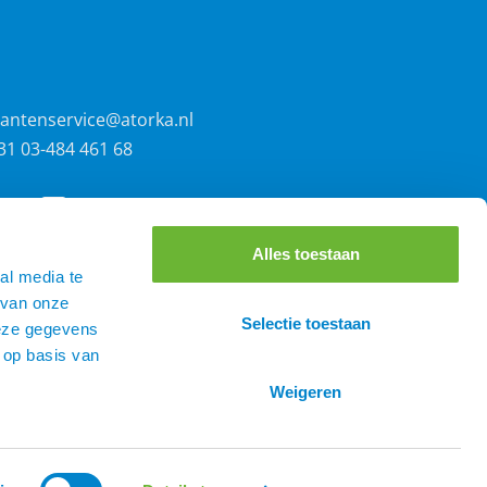
lantenservice@atorka.nl
31 03-484 461 68
Alles toestaan
al media te
 van onze
Selectie toestaan
deze gegevens
 op basis van
Weigeren
0