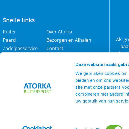
Snelle links
Ruiter
Over Atorka
Als g
Paard
Bezorgen en Afhalen
paa
Zadelpasservice
Contact
Maar
Zomereczeem
Merken
wij 
Deze website maakt gebru
IJslander
Cookie policy
rijb
Nieuwsbrief
Privacybeleid
We gebruiken cookies om c
bieden en om ons websitev
Voorwaarden
site met onze partners vo
combineren met andere inf
uw gebruik van hun servic
Toestemmingsselectie