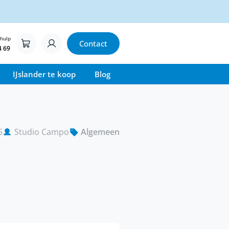
 hulp
Contact
4 69
IJslander te koop
Blog
5
Studio Campo
Algemeen