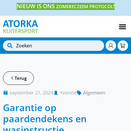
NIEUW IS ONS
!
ZOMERECZEEM PROTOCOL
Terug
september 21, 2024
Yvonne
Algemeen
Garantie op
paardendekens en
wasinstructie