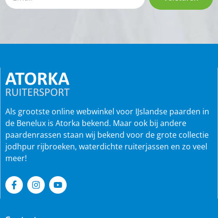
Als grootste online webwinkel voor IJslandse paarden in
de Benelux is Atorka bekend. Maar ook bij andere
paardenrassen staan wij bekend voor de grote collectie
jodhpur rijbroeken, waterdichte ruiterjassen en zo veel
meer!