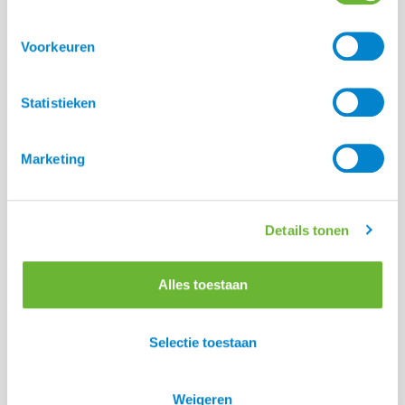
Voorkeuren
Statistieken
Marketing
Details tonen
Alles toestaan
Review Catago FIR-Tech Pro Heated
Selectie toestaan
Rugbrace
Lees alle blogs
Weigeren