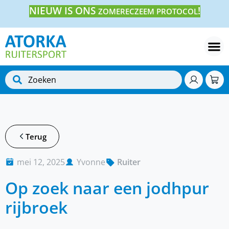
NIEUW IS ONS
!
ZOMERECZEEM PROTOCOL
Terug
mei 12, 2025
Yvonne
Ruiter
Op zoek naar een jodhpur
rijbroek