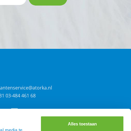
lantenservice@atorka.nl
31 03-484 461 68
Alles toestaan
al media te