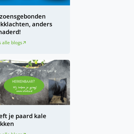
izoensgebonden
ukklachten, anders
naderd!
 alle blogs
ft je paard kale
ekken