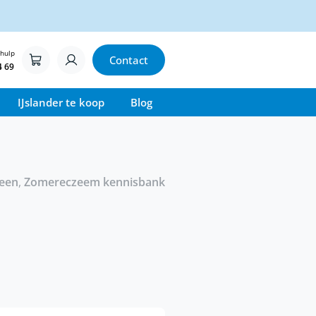
 hulp
Contact
4 69
IJslander te koop
Blog
een
,
Zomereczeem kennisbank