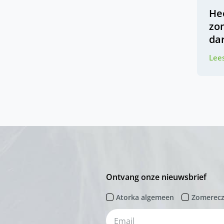
Hee
zo
da
Lees
Ontvang onze nieuwsbrief
Atorka algemeen
Zomerec