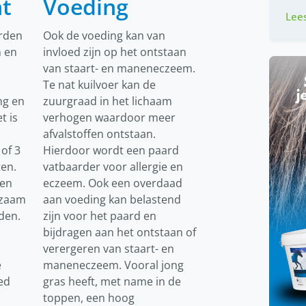
t
Voeding
Lees
rden
Ook de voeding kan van
n en
invloed zijn op het ontstaan
van staart- en maneneczeem.
Te nat kuilvoer kan de
ng en
zuurgraad in het lichaam
t is
verhogen waardoor meer
afvalstoffen ontstaan.
of 3
Hierdoor wordt een paard
ten.
vatbaarder voor allergie en
 en
eczeem. Ook een overdaad
dzaam
aan voeding kan belastend
den.
zijn voor het paard en
bijdragen aan het ontstaan of
verergeren van staart- en
e
maneneczeem. Vooral jong
ed
gras heeft, met name in de
toppen, een hoog