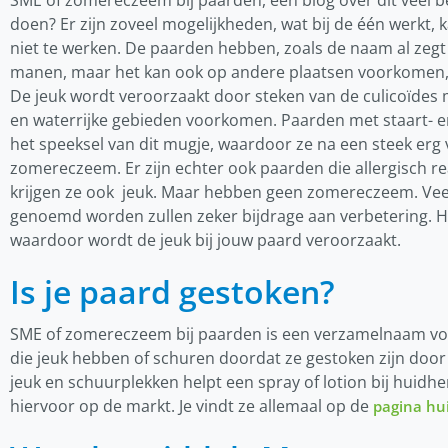
SME of zomereczeem bij paarden, een blog over dit veel 
doen? Er zijn zoveel mogelijkheden, wat bij de één werkt, 
niet te werken. De paarden hebben, zoals de naam al zegt
manen, maar het kan ook op andere plaatsen voorkomen, 
De jeuk wordt veroorzaakt door steken van de culicoïdes m
en waterrijke gebieden voorkomen. Paarden met staart- e
het speeksel van dit mugje, waardoor ze na een steek erg v
zomereczeem. Er zijn echter ook paarden die allergisch r
krijgen ze ook jeuk. Maar hebben geen zomereczeem. Veel
genoemd worden zullen zeker bijdrage aan verbetering. He
waardoor wordt de jeuk bij jouw paard veroorzaakt.
Is je paard gestoken?
SME of zomereczeem bij paarden is een verzamelnaam voo
die jeuk hebben of schuren doordat ze gestoken zijn doo
jeuk en schuurplekken helpt een spray of lotion bij huidher
hiervoor op de markt. Je vindt ze allemaal op de
pagina hu