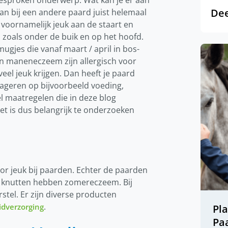
besproken onderwerp. Wat kan je er aan
Dee
kan bij een andere paard juist helemaal
 voornamelijk jeuk aan de staart en
zoals onder de buik en op het hoofd.
ugjes die vanaf maart / april in bos-
n maneneczeem zijn allergisch voor
eel jeuk krijgen. Dan heeft je paard
eageren op bijvoorbeeld voeding,
 maatregelen die in deze blog
t is dus belangrijk te onderzoeken
r jeuk bij paarden. Echter de paarden
r knutten hebben zomereczeem. Bij
stel. Er zijn diverse producten
.
idverzorging
Pl
Pa