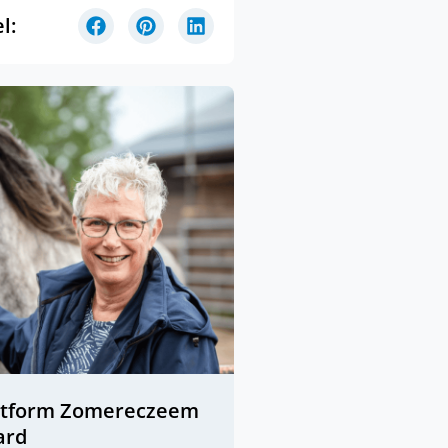
l:
atform Zomereczeem
ard