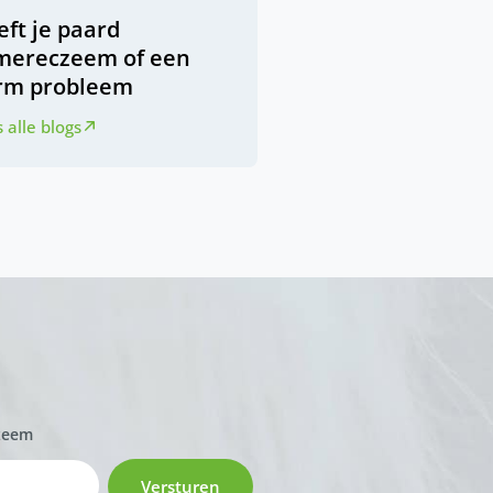
ft je paard
mereczeem of een
rm probleem
 alle blogs
zeem
Versturen