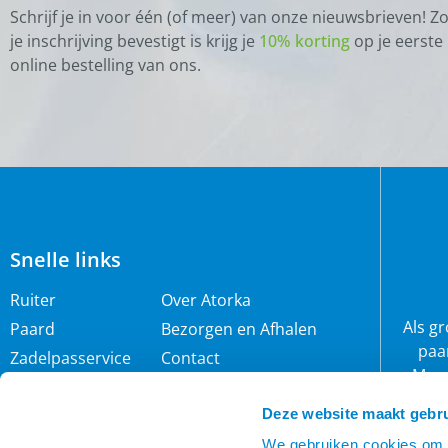
Schrijf je in voor één (of meer) van onze nieuwsbrieven! Z
je inschrijving bevestigt is krijg je
10% korting
op je eerste
online bestelling van ons.
Snelle links
Ruiter
Over Atorka
Als g
Paard
Bezorgen en Afhalen
paa
Zadelpasservice
Contact
Maar
Zomereczeem
Merken
wij 
Deze website maakt gebru
IJslander
Cookie policy
rijb
Nieuwsbrief
Privacybeleid
We gebruiken cookies om c