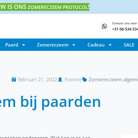
W IS ONS
!
ZOMERECZEEM PROTOCOL
Contact ons voor
+31 06-534 53
Paard
Zomereczeem
Cadeau
SALE
februari 21, 2022
Yvonne
Zomereczeem algem
m bij paarden