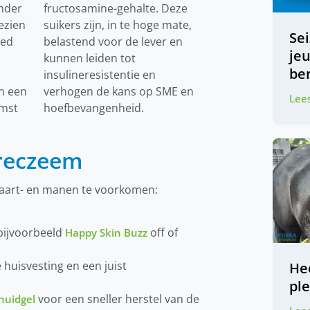
nder
fructosamine-gehalte. Deze
ezien
suikers zijn, in te hoge mate,
Se
oed
belastend voor de lever en
je
kunnen leiden tot
be
insulineresistentie en
in een
verhogen de kans op SME en
Lees
omst
hoefbevangenheid.
reczeem
aart- en manen te voorkomen:
bijvoorbeeld
off of
Happy Skin Buzz
 huisvesting en een juist
Hee
pl
voor een sneller herstel van de
huidgel