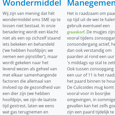
Wondermiddel
Manegemen
Wij zijn van mening dat hét
Het is raadzaam om paa
wondermiddel oms SME op te
op tijd uit de wei te hale
lossen niet bestaat. In onze
gebruik eventueel een
benadering wordt een klacht
. De mugjes zijn
graaskorf
niet als een op zichzelf staand
vooral tijdens zonsopga
iets bekeken en behandeld
zonsondergang actief, he
(‘we hebben hoofdpijn; we
dan ook verstandig om
nemen een pijnstiller’), maar
paarden al rond een uur 
wordt gekeken naar het
´s middags op stal te zet
levend wezen als geheel van
Ook tussen zonsopgang
met elkaar samenhangende
een uur of 11 is het raa
factoren die allemaal van
het paard binnen te hou
invloed op de gezondheid van
De Culicoïdes mug komt
een dier zijn (we hebben
vooral voor in bosrijke
hoofdpijn, we zijn de laatste
omgevingen, in sommig
tijd gestrest, laten we eens
gevallen kan het zelfs go
wat gas terugnemen en
zijn een paard tijdelijk te