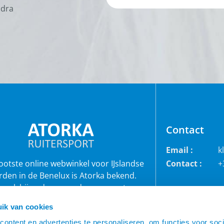
odra
Contact
Email :
k
rootste online webwinkel voor IJslandse
Contact :
+
rden in de Benelux is Atorka bekend.
 ook bij andere paardenrassen staan
bekend voor de grote collectie jodhpur
ik van cookies
roeken, waterdichte ruiterjassen en zo
veel meer!
ontent en advertenties te personaliseren, om functies voor soci