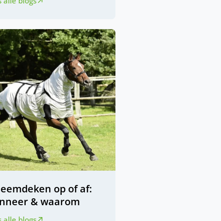
 alle blogs
zeemdeken op of af:
nneer & waarom
 alle blogs