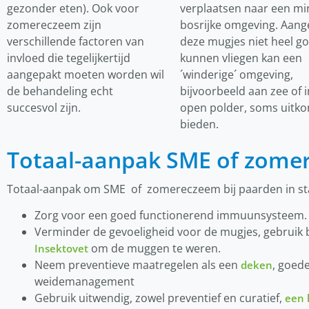
gezonder eten). Ook voor
verplaatsen naar een mi
zomereczeem zijn
bosrijke omgeving. Aang
verschillende factoren van
deze mugjes niet heel g
invloed die tegelijkertijd
kunnen vliegen kan een
aangepakt moeten worden wil
´winderige´ omgeving,
de behandeling echt
bijvoorbeeld aan zee of 
succesvol zijn.
open polder, soms uitk
bieden.
Totaal-aanpak SME of zome
Totaal-aanpak om SME of zomereczeem bij paarden in st
Zorg voor een goed functionerend immuunsysteem.
Verminder de gevoeligheid voor de mugjes, gebruik 
om de muggen te weren.
Insektovet
Neem preventieve maatregelen als een
, goede
deken
weidemanagement
Gebruik uitwendig, zowel preventief en curatief,
een 