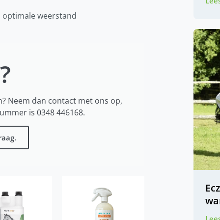
Lees
 optimale weerstand
?
n? Neem dan contact met ons op,
 nummer is 0348 446168.
raag.
Ec
wa
Lees