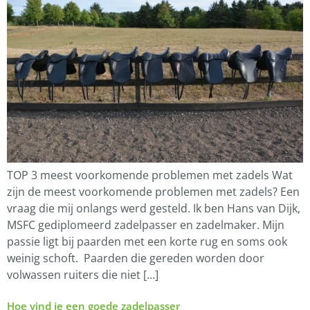
TOP 3 meest voorkomende problemen met zadels Wat
zijn de meest voorkomende problemen met zadels? Een
vraag die mij onlangs werd gesteld. Ik ben Hans van Dijk,
MSFC gediplomeerd zadelpasser en zadelmaker. Mijn
passie ligt bij paarden met een korte rug en soms ook
weinig schoft. Paarden die gereden worden door
volwassen ruiters die niet […]
Hoe vind je een goede zadelpasser