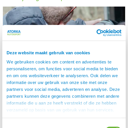
Deze website maakt gebruik van cookies
We gebruiken cookies om content en advertenties te
personaliseren, om functies voor social media te bieden
en om ons websiteverkeer te analyseren. Ook delen we
informatie over uw gebruik van onze site met onze
partners voor social media, adverteren en analyse. Deze
partners kunnen deze gegevens combineren met andere
Hoe vind je een goede zadelpasser, hoe weet je of je
informatie die u aan ze heeft verstrekt of die ze hebben
zadel echt past, waar let je op als je een zadel voor je
verzameld op basis van uw gebruik van hun services.
paard nodig hebt? Als je op zoek gaat naar een nieuw of
een tweedehands zadel dan wil je graag professioneel
en goed advies. Immers, je gunt jouw paard en jezelf het
Toestemmingsselectie