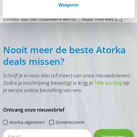
van zadels voor IJslandse paarden waardoor er voor
Weigeren
bijna elke IJslander en ruiter wel een passend zadel is
zonder dat het maatwerk wordt”. Maar hoe kies […]
Nooit meer de beste Atorka
deals missen?
Schrijf je in voor één (of meer) van onze nieuwsbrieven!
Zodra je inschrijving bevestigt is krijg je
10% korting
op
je eerste online bestelling van ons.
Ontvang onze nieuwsbrief
Atorka algemeen
Zomereczeem
Versturen