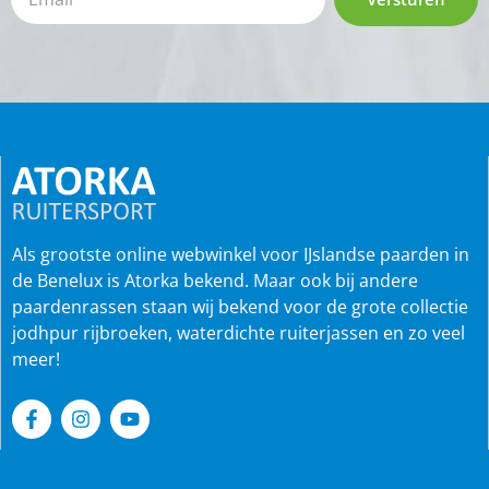
Als grootste online webwinkel voor IJslandse paarden in
de Benelux is Atorka bekend. Maar ook bij andere
paardenrassen staan wij bekend voor de grote collectie
jodhpur rijbroeken, waterdichte ruiterjassen en zo veel
meer!