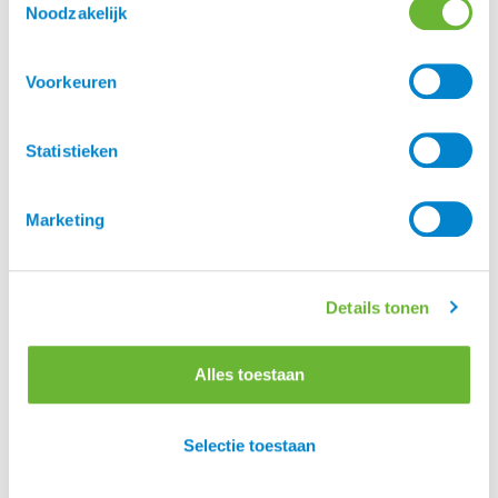
[…]
Noodzakelijk
Hoe kies je het juiste zadel voor je paard
Voorkeuren
Statistieken
Marketing
Details tonen
Alles toestaan
Hoe kies je het juiste zadel voor je paard Wij vroegen het
Selectie toestaan
aan Hans van Dijk, onze zadelpasser en zadelmaker. Hij
vertelt: “Tegenwoordig is er een enorm groot aanbod