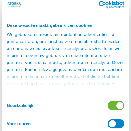
moeiteloos te laten presteren.
Naast de geweldige paardendekens, zadeldekjes
en hoofdstellen biedt Catago natuurlijk ook de
Deze website maakt gebruik van cookies
inmiddels
collectie voor paard en mens
FIR-Tech
aan.
We gebruiken cookies om content en advertenties te
personaliseren, om functies voor social media te bieden
en om ons websiteverkeer te analyseren. Ook delen we
informatie over uw gebruik van onze site met onze
Merk
partners voor social media, adverteren en analyse. Deze
Catago, FIR-Tech
partners kunnen deze gegevens combineren met andere
informatie die u aan ze heeft verstrekt of die ze hebben
Kleur
verzameld op basis van uw gebruik van hun services.
Navy, Zwart
Toestemmingsselectie
Maten
Noodzakelijk
10, 10,5, 11, 6, 6,5, 7, 7,5, 8, 8,5, 9, 9,5
Voorkeuren