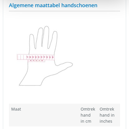
Algemene maattabel handschoenen
Maat
Omtrek
Omtrek
hand
hand in
in cm
inches