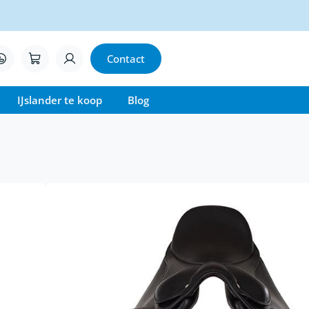
Contact
IJslander te koop
Blog
der zadel
ld in samenwerking met de
Madsen.