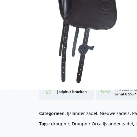
Prachtig close-contact zadel
Dit zadel is geschikt voor paarden m
Wil je weten of dit zadel past op je 
met
, onze zadelpasser
Hans van Dijk
Alles over het onderhoud van een zade
Toevoe
Gratis verze
Grootste collectie
in Nederlan
Jodphur broeken
vanaf € 59,-*
Categorieën:
IJslander zadel
,
Nieuwe zadels
,
Pa
Tags:
draupnir
,
Draupnir Orca IJslander zadel
,