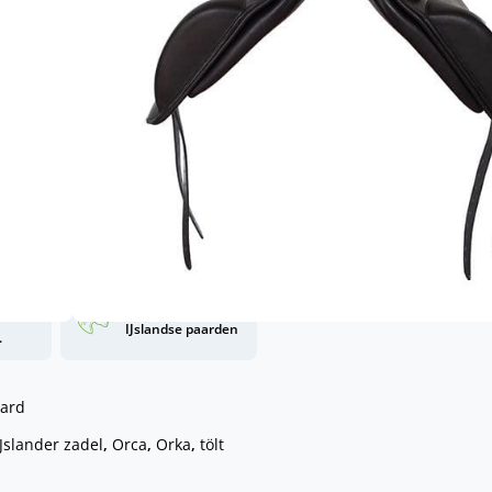
et een korte rug
paard? Maak dan een afspraak
l, dat lees je in
deze blog
gen aan winkelwagen
nding
Unieke kennis van
d
IJslandse paarden
.
ard
IJslander zadel
,
Orca
,
Orka
,
tölt