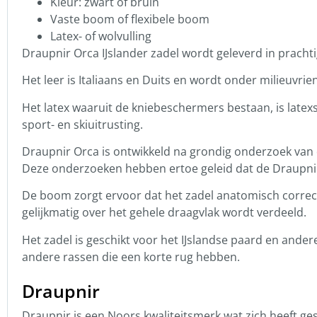
Kleur: zwart of bruin
Vaste boom of flexibele boom
Latex- of wolvulling
Draupnir Orca IJslander zadel wordt geleverd in pracht
Het leer is Italiaans en Duits en wordt onder milieuvri
Het latex waaruit de kniebeschermers bestaan, is late
sport- en skiuitrusting.
Draupnir Orca is ontwikkeld na grondig onderzoek van 
Deze onderzoeken hebben ertoe geleid dat de Draupnir-
De boom zorgt ervoor dat het zadel anatomisch correct 
gelijkmatig over het gehele draagvlak wordt verdeeld.
Het zadel is geschikt voor het IJslandse paard en ande
andere rassen die een korte rug hebben.
Draupnir
Draupnir is een Noors kwaliteitsmerk wat zich heeft ges