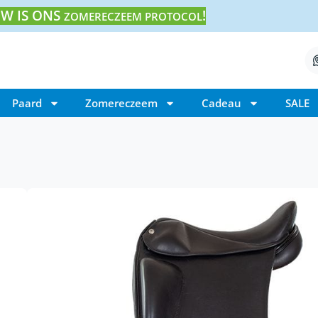
W IS ONS
!
ZOMERECZEEM PROTOCOL
Paard
Zomereczeem
Cadeau
SALE
Home
/ Draupnir Orca IJslander zadel
Draupnir Orca IJslan
€
3.500,00
Draupnir Orca IJslander zadel is ontwikke
Deense kwalificatie- en eliteruiter Søren 