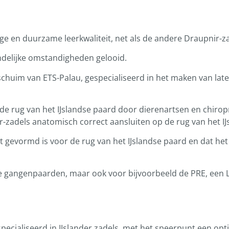
ige en duurzame leerkwaliteit, net als de andere Draupnir-z
endelijke omstandigheden gelooid.
xschuim van ETS-Palau, gespecialiseerd in het maken van la
de rug van het IJslandse paard door dierenartsen en chirop
zadels anatomisch correct aansluiten op de rug van het IJ
gevormd is voor de rug van het IJslandse paard en dat het 
re gangenpaarden, maar ook voor bijvoorbeeld de PRE, een L
pecialiseerd in IJslander zadels, met het speerpunt een opt