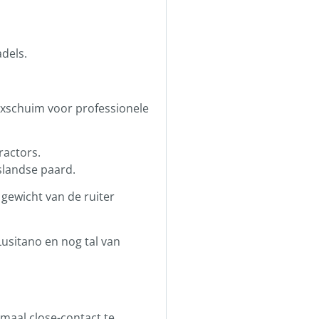
adels.
texschuim voor professionele
ractors.
slandse paard.
gewicht van de ruiter
usitano en nog tal van
imaal close-contact te