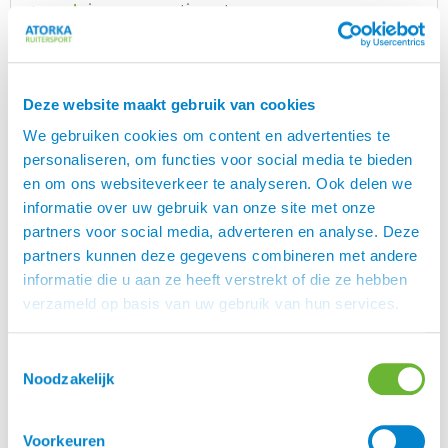
in ons assortiment.
teugels
Eques
is een mooi Deens merk, speciaal voor
Eques
Deze website maakt gebruik van cookies
IJslanders. Rasmus Møller Jensen is begonnen met
zadels maar inmiddels heeft Eques meer dan 300
We gebruiken cookies om content en advertenties te
unieke artikelen in het assortiment. Eques heeft
personaliseren, om functies voor social media te bieden
een mooie lijn hoofdstellen en ook prachtige
en om ons websiteverkeer te analyseren. Ook delen we
zadels.
informatie over uw gebruik van onze site met onze
partners voor social media, adverteren en analyse. Deze
partners kunnen deze gegevens combineren met andere
informatie die u aan ze heeft verstrekt of die ze hebben
Merk
verzameld op basis van uw gebruik van hun services.
Eques
Toestemmingsselectie
Kleur
Noodzakelijk
Wit, Zwart
Voorkeuren