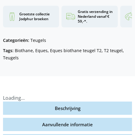
Gratis verzending in
Grootste collectie
Nederland vanaf €
Jodphur broeken
59,-*.
Categorieën:
Teugels
Tags:
Biothane
,
Eques
,
Eques biothane teugel T2
,
T2 teugel
,
Teugels
Loading...
Beschrijving
Aanvullende informatie