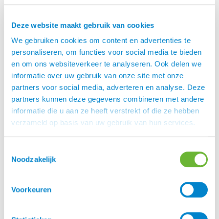
Eques
Deze website maakt gebruik van cookies
Eques is een mooi Deens merk, speciaal voor
We gebruiken cookies om content en advertenties te
IJslanders. Rasmus Møller Jensen is begonnen met
personaliseren, om functies voor social media te bieden
zadels maar inmiddels heeft Eques meer dan 300
en om ons websiteverkeer te analyseren. Ook delen we
unieke artikelen in het assortiment. Eques heeft
informatie over uw gebruik van onze site met onze
een mooie lijn hoofdstellen en ook prachtige
partners voor social media, adverteren en analyse. Deze
zadels.
partners kunnen deze gegevens combineren met andere
informatie die u aan ze heeft verstrekt of die ze hebben
verzameld op basis van uw gebruik van hun services.
Maten
Toestemmingsselectie
L, M, S, XL, XS
Noodzakelijk
Merk
Voorkeuren
Eques