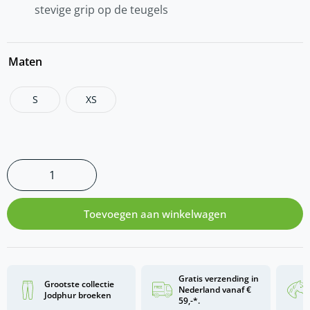
stevige grip op de teugels
Maten
S
XS
Toevoegen aan winkelwagen
Gratis verzending in
Grootste collectie
Nederland vanaf €
Jodphur broeken
59,-*.