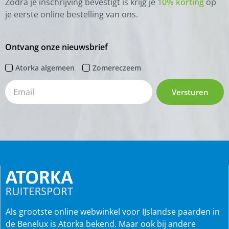
Zodra je inschrijving bevestigt is krijg je
10% korting
op
je eerste online bestelling van ons.
Ontvang onze nieuwsbrief
Atorka algemeen
Zomereczeem
Versturen
Als grootste online webwinkel voor IJslandse paarden in
de Benelux is Atorka bekend. Maar ook bij andere