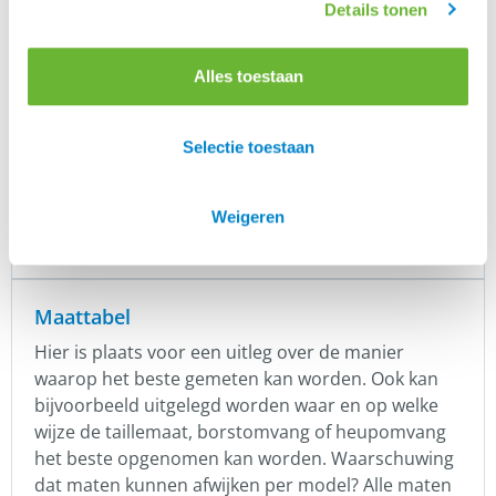
Details tonen
Merk
Alles toestaan
Fager
Selectie toestaan
Er zijn nog geen beoordelingen.
Enkel ingelogde klanten die dit product gekocht
Weigeren
hebben, kunnen een beoordeling schrijven.
Maattabel
Hier is plaats voor een uitleg over de manier
waarop het beste gemeten kan worden. Ook kan
bijvoorbeeld uitgelegd worden waar en op welke
wijze de taillemaat, borstomvang of heupomvang
het beste opgenomen kan worden. Waarschuwing
dat maten kunnen afwijken per model? Alle maten