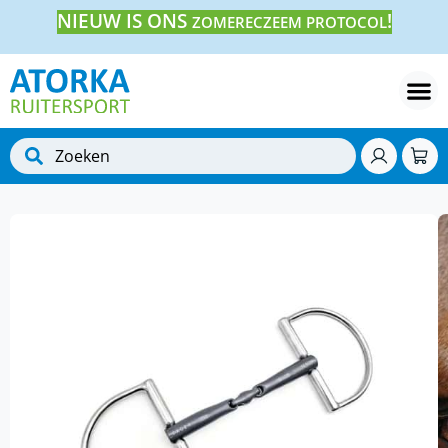
NIEUW IS ONS
!
ZOMERECZEEM PROTOCOL