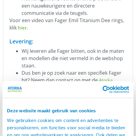
een nauwkeurigere en directere
communicatie via de teugels.
Voor een video van Fager Emil Titanium Dee rings,
klik
.
hier
Levering:
Wij leveren alle Fager bitten, ook in de maten
en modellen die niet vermeld in de webshop
staan.
Dus ben je op zoek naar een specifiek Fager
bit? Neem dan contact op met de
Atorka
.
klantenservice
LET OP: vanwege hygiënische redenen en
eventuele beschadigingen mogen bitten niet
geruild worden.
Deze website maakt gebruik van cookies
Wegens ruimtegebrek is het helaas voor ons
We gebruiken cookies om content en advertenties te
niet meer mogelijk om alle bitten op voorraad
personaliseren, om functies voor social media te bieden
te hebben. Met Fager hebben wij daarom
en om ons websiteverkeer te analyseren. Ook delen we