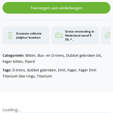
Toevoegen aan winkelwagen
Gratis verzending in
Grootste collectie
Nederland vanaf €
Jodphur broeken
59,-*.
Categorieën:
Bitten
,
Bus- en D-trens
,
Dubbel gebroken bit
,
Fager bitten
,
Paard
Tags:
D-trens
,
dubbel gebroken
,
Emil
,
Fager
,
Fager Emil
Titanium Dee rings
,
Titanium
Loading...