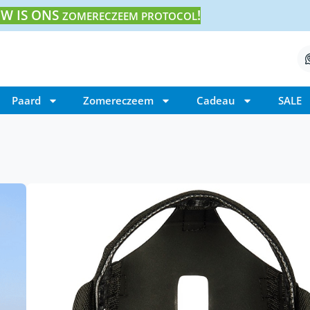
W IS ONS
!
ZOMERECZEEM PROTOCOL
Paard
Zomereczeem
Cadeau
SALE
Home
/ Harry’s Horse Graasmasker Muzzle Air
Harry’s Horse Graas
Air
€
28,95