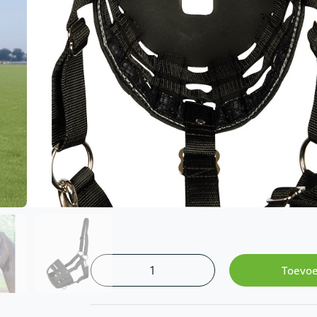
Harry’s Horse Graasmasker Muzzle Air, oo
Deze graaskorf heeft een rechthoeki
aanzienlijk minder gras gegeten kan
Maar door de extra ruimte rondom d
extra luchtig
En er kan wel normaal gedronken w
Deken maten
Cob
Full
Xfull
Toevoe