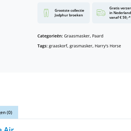
Gratis verze
Grootste collectie
in Nederlan
Jodphur broeken
vanaf € 59,-*
Categorieën:
Graasmasker
,
Paard
Tags:
graaskorf
,
grasmasker
,
Harry's Horse
en (0)
 Air