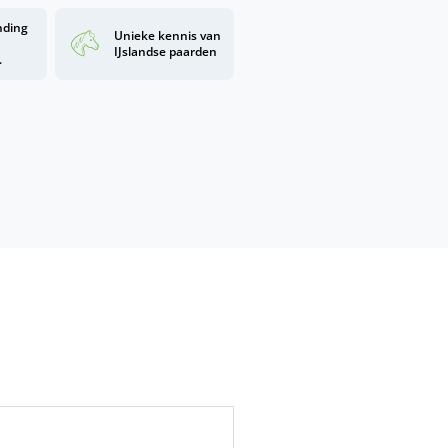
nding
Unieke kennis van
d
IJslandse paarden
.