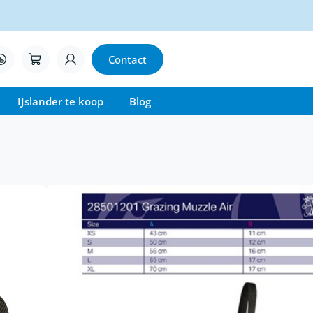
Contact
IJslander te koop
Blog
masker Muzzle