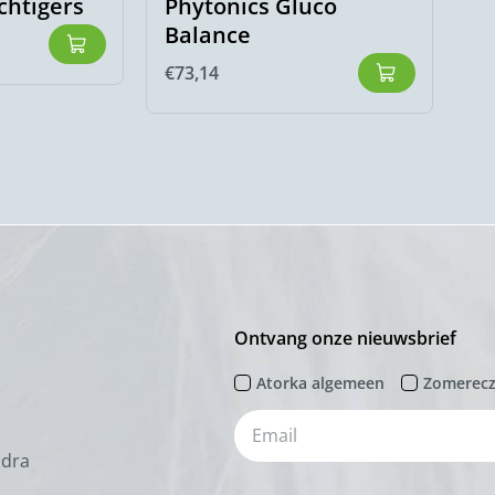
htigers
Phytonics Gluco
Balance
€
73,14
Ontvang onze nieuwsbrief
Atorka algemeen
Zomerec
odra