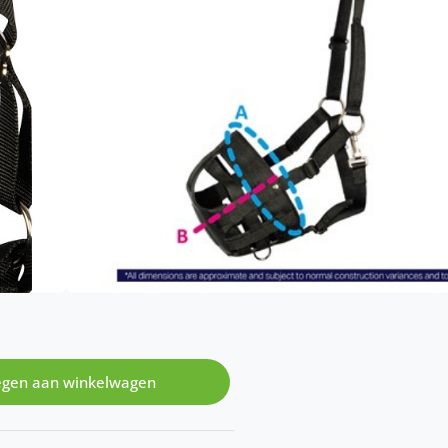
k wel graaskorf genoemd.
ge uitsparing waardoor er
 worden
e neus is deze graasmasker
orden
gen aan winkelwagen