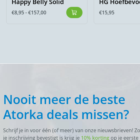
Happy Belly Solid
HG Hoefbevoc
€
8,95
-
€
157,00
€
15,95
Nooit meer de beste
Atorka deals missen?
Schrijf je in voor één (of meer) van onze nieuwsbrieven! Z
je inschrijving bevestigt is krijg je
10% korting
op je eerste