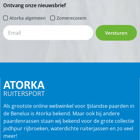
Ontvang onze nieuwsbrief
Atorka algemeen
Zomereczeem
Versturen
Als grootste online webwinkel voor IJslandse paarden in
de Benelux is Atorka bekend. Maar ook bij andere
paardenrassen staan wij bekend voor de grote collectie
jodhpur rijbroeken, waterdichte ruiterjassen en zo veel
meer!