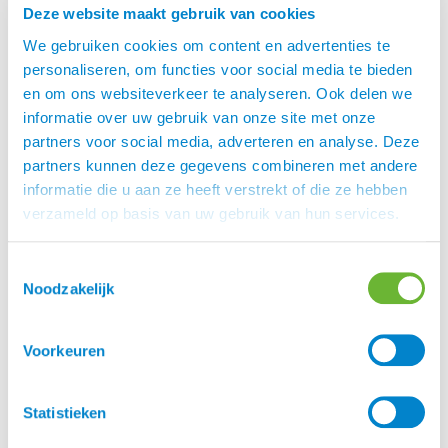
Deze website maakt gebruik van cookies
Onze ervaring is dat paarden na een dag of
14 minder behoefte gaan hebben aan de
We gebruiken cookies om content en advertenties te
rozenbottel.
personaliseren, om functies voor social media te bieden
Soms moeten paarden wel even wennen aan
en om ons websiteverkeer te analyseren. Ook delen we
de smaak, start eventueel met een lagere
informatie over uw gebruik van onze site met onze
dosering door het water.
partners voor social media, adverteren en analyse. Deze
De rozenbottel geeft namelijk een beetje een
partners kunnen deze gegevens combineren met andere
zurige smaak.
informatie die u aan ze heeft verstrekt of die ze hebben
verzameld op basis van uw gebruik van hun services.
Dosering & Toepassing
HELTIE horse Rozenbottel mag als over het voer
Toestemmingsselectie
worden verstrekt of door het water in een aparte
Noodzakelijk
waterbak worden gedaan.
In principe is een kuur van 21 dagen
Voorkeuren
voldoende voor de werking, maar indien
gewenst mag het gerust langer worden
Statistieken
gegeven.
Dosering: 15 ml per dag, gedurende 21 dagen