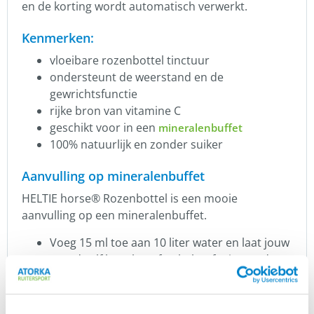
en de korting wordt automatisch verwerkt.
Kenmerken:
vloeibare rozenbottel tinctuur
ondersteunt de weerstand en de
gewrichtsfunctie
rijke bron van vitamine C
geschikt voor in een
mineralenbuffet
100% natuurlijk en zonder suiker
Aanvulling op mineralenbuffet
HELTIE horse® Rozenbottel is een mooie
aanvulling op een mineralenbuffet.
Voeg 15 ml toe aan 10 liter water en laat jouw
paard zelf bepalen of er behoefte is aan deze
extra toevoeging.
Zorg dat er altijd een waterbak met vers
water (zonder toevoegingen) beschikbaar is.