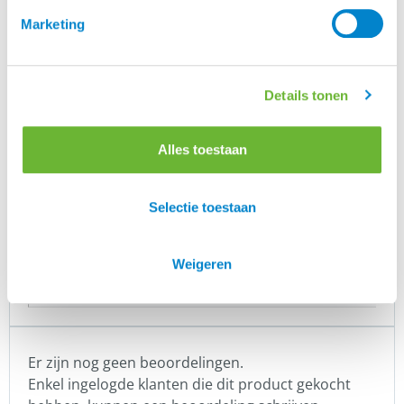
Marketing
Ingrediënten
Cynorrhodon (rozenbottel)
Magnesiumchloride
Details tonen
Natriumchloride
Alles toestaan
Merk
Selectie toestaan
HELTIE Horse
Inhoud
Weigeren
100 ml, 250 ml, 1000 ml
Er zijn nog geen beoordelingen.
Enkel ingelogde klanten die dit product gekocht