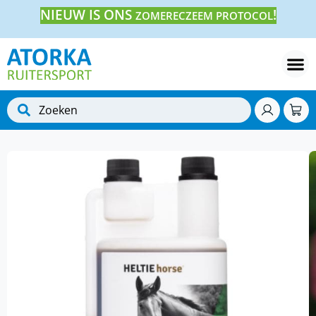
NIEUW IS ONS
!
ZOMERECZEEM PROTOCOL